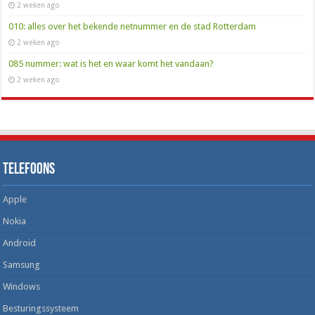
2 weken ago
010: alles over het bekende netnummer en de stad Rotterdam
2 weken ago
085 nummer: wat is het en waar komt het vandaan?
2 weken ago
Telefoons
Apple
Nokia
Android
Samsung
Windows
Besturingssysteem