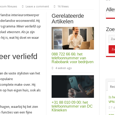
lecom Nieuws
Leave a comment
16 Views
Alle
Gerelateerde
erlandse interieurontwerper
Artikelen
Nederlandse woonwereld. Hij
v-programma
Weer verliefd op
Zoe
nblad
vtwonen
. Als je zijn
hij is, wat hij doet en waar
088 722 66 66: het
eer verliefd
telefoonnummer van
Rabobank voor bedrijven
4 weken ago
an de vaste stylisten van het
 populaire
complete make-over. Hij
Rec
 op hun eigen huis, ook als
Is h
VPN 
+31 88 010 09 00: het
telefoonnummer van DC
agen, waarbij hij liet zien
7 d
Klinieken
 functies van een fijne