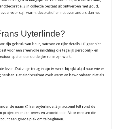
ddecoratie. Zijn collectie bestaat uit ontwerpen met goud,
 gevoel voor stijl: warm, decoratief en net even anders dan het
 Frans Uyterlinde?
r zijn gebruik van kleur, patroon en rijke details. Hij gaat niet
est voor een sfeervolle inrichting die tegelijk persoonlijk en
tuur spelen een duidelijke rol in zijn werk.
leven. Dat zie je terug in zijn tv-werk: hij kijkt altijd naar wie er
 hebben. Het eindresultaat voelt warm en bewoonbaar, niet als
 onder de naam @fransuyterlinde. Zijn account telt rond de
zijn projecten, make-overs en woonideeën. Voor mensen die
n account een goede plek om te beginnen.