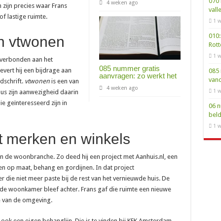
070 
4 weken ago
 zijn precies waar Frans
vall
of lastige ruimte.
1 w
010:
en vtwonen
Rot
1 w
g verbonden aan het
085 nummer gratis
levert hij een bijdrage aan
085 
aanvragen: zo werkt het
van
jdschrift.
vtwonen
is een van
4 weken ago
1 w
s zijn aanwezigheid daarin
 geïnteresseerd zijn in
06 n
bel
1 w
 merken en winkels
n de woonbranche. Zo deed hij een project met Aanhuis.nl, een
en op maat, behang en gordijnen. In dat project
die niet meer paste bij de rest van het vernieuwde huis. De
de woonkamer bleef achter. Frans gaf die ruimte een nieuwe
e van de omgeving.
ook een eigen behanglijn. Die is te vinden bij KEK Amsterdam,