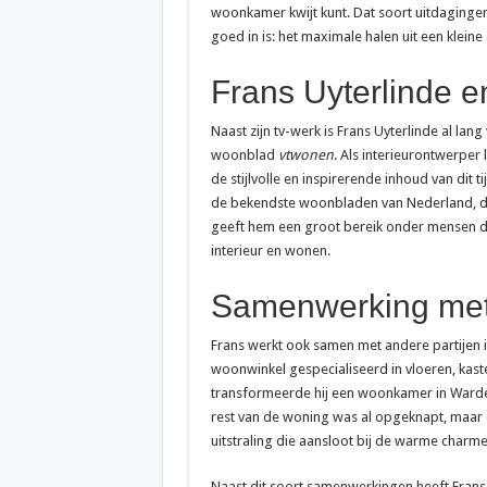
woonkamer kwijt kunt. Dat soort uitdagingen
goed in is: het maximale halen uit een kleine 
Frans Uyterlinde 
Naast zijn tv-werk is Frans Uyterlinde al lan
woonblad
vtwonen
. Als interieurontwerper 
de stijlvolle en inspirerende inhoud van dit ti
de bekendste woonbladen van Nederland, du
geeft hem een groot bereik onder mensen die
interieur en wonen.
Samenwerking met
Frans werkt ook samen met andere partijen i
woonwinkel gespecialiseerd in vloeren, kast
transformeerde hij een woonkamer in Warder 
rest van de woning was al opgeknapt, maar 
uitstraling die aansloot bij de warme charm
Naast dit soort samenwerkingen heeft Frans 