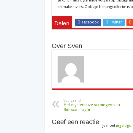
Je kunt Frans Uyterlinde volgen op Instagram
en make-overs. Ook zijn behangcollectie is o
Facebook
Twitter
Delen
Over Sven
Voorgaand
Het mysterieuze vermogen van
Ridouan Taghi
Geef een reactie
Je moet
ingelogd 