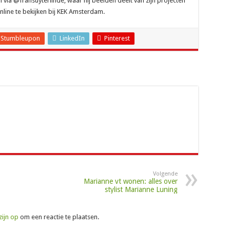
 via @fransuyterlinde, waar hij beelden deelt van zijn projecten
nline te bekijken bij KEK Amsterdam.
Stumbleupon
LinkedIn
Pinterest
Volgende
Marianne vt wonen: alles over
stylist Marianne Luning
zijn op
om een reactie te plaatsen.