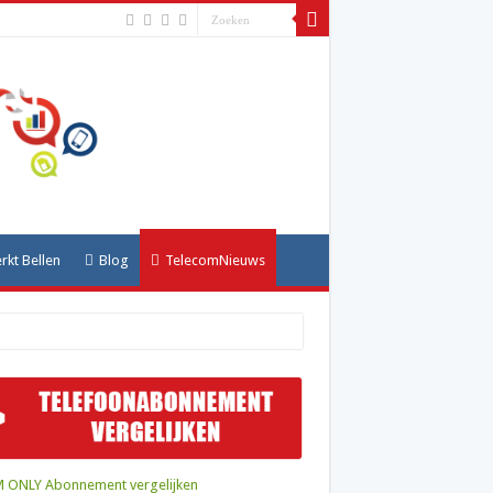
kt Bellen
Blog
TelecomNieuws