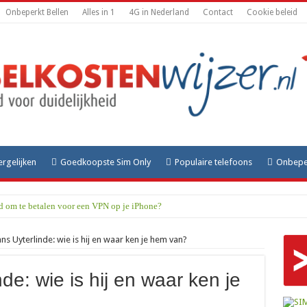
Onbeperkt Bellen
Alles in 1
4G in Nederland
Contact
Cookie beleid
ergelijken
Goedkoopste Sim Only
Populaire telefoons
Onbeper
rd om te betalen voor een VPN op je iPhone?
rans Uyterlinde: wie is hij en waar ken je hem van?
nde: wie is hij en waar ken je