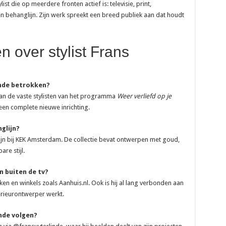
ist die op meerdere fronten actief is: televisie, print,
behanglijn. Zijn werk spreekt een breed publiek aan dat houdt
n over stylist Frans
inde betrokken?
 van de vaste stylisten van het programma
Weer verliefd op je
een complete nieuwe inrichting.
glijn?
lijn bij KEK Amsterdam. De collectie bevat ontwerpen met goud,
re stijl.
 buiten de tv?
 en winkels zoals Aanhuis.nl. Ook is hij al lang verbonden aan
terieurontwerper werkt.
nde volgen?