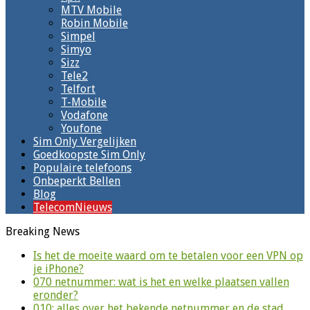
MTV Mobile
Robin Mobile
Simpel
Simyo
Sizz
Tele2
Telfort
T-Mobile
Vodafone
Youfone
Sim Only Vergelijken
Goedkoopste Sim Only
Populaire telefoons
Onbeperkt Bellen
Blog
TelecomNieuws
Breaking News
Is het de moeite waard om te betalen voor een VPN op
je iPhone?
070 netnummer: wat is het en welke plaatsen vallen
eronder?
010: alles over het bekende netnummer en de stad