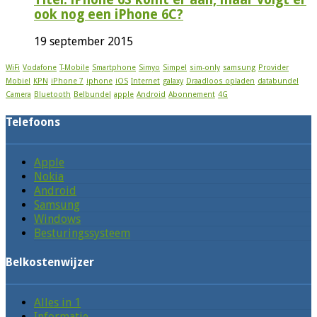
ook nog een iPhone 6C?
19 september 2015
WiFi
Vodafone
T-Mobile
Smartphone
Simyo
Simpel
sim-only
samsung
Provider
Mobiel
KPN
iPhone 7
iphone
iOS
Internet
galaxy
Draadloos opladen
databundel
Camera
Bluetooth
Belbundel
apple
Android
Abonnement
4G
Telefoons
Apple
Nokia
Android
Samsung
Windows
Besturingssysteem
Belkostenwijzer
Alles in 1
Informatie