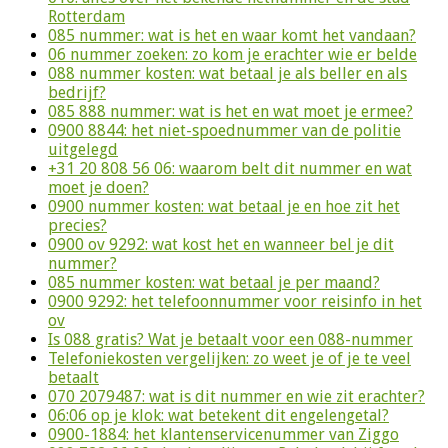
Rotterdam
085 nummer: wat is het en waar komt het vandaan?
06 nummer zoeken: zo kom je erachter wie er belde
088 nummer kosten: wat betaal je als beller en als
bedrijf?
085 888 nummer: wat is het en wat moet je ermee?
0900 8844: het niet-spoednummer van de politie
uitgelegd
+31 20 808 56 06: waarom belt dit nummer en wat
moet je doen?
0900 nummer kosten: wat betaal je en hoe zit het
precies?
0900 ov 9292: wat kost het en wanneer bel je dit
nummer?
085 nummer kosten: wat betaal je per maand?
0900 9292: het telefoonnummer voor reisinfo in het
ov
Is 088 gratis? Wat je betaalt voor een 088-nummer
Telefoniekosten vergelijken: zo weet je of je te veel
betaalt
070 2079487: wat is dit nummer en wie zit erachter?
06:06 op je klok: wat betekent dit engelengetal?
0900-1884: het klantenservicenummer van Ziggo