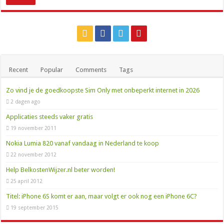
0900 OV9292: het telefoonnummer voor al je reisinfo
Recent
Popular
Comments
Tags
Zo vind je de goedkoopste Sim Only met onbeperkt internet in 2026
2 dagen ago
Applicaties steeds vaker gratis
19 november 2011
Nokia Lumia 820 vanaf vandaag in Nederland te koop
22 november 2012
Help BelkostenWijzer.nl beter worden!
25 april 2012
Titel: iPhone 6S komt er aan, maar volgt er ook nog een iPhone 6C?
19 september 2015