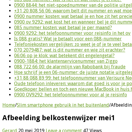
0900 8844: het niet-spoednummer van de politie uitge
+31 20 808 56 06: waarom belt dit nummer en wat moet
0900 nummer kosten: wat betaal je en hoe zit het preci
0900 ov 9292: wat kost het en wanneer bel je dit numm
085 nummer kosten: wat betaal je per maand?
0900 9292: het telefoonnummer voor reisinfo in het ov
Is 088 gratis? Wat je betaalt voor een 088-nummer
Telefoniekosten vergelijken: zo weet je of je te veel beta
070 2079487: wat is dit nummer en wie zit erachter?
06:06 op je klok: wat betekent dit engelengetal?
0900-1884: het klantenservicenummer van Ziggo
088 722 66 00: de alarmlijn van Rabobank bij fraude
Hoe schrijf je een 06-nummer: de juiste notatie uitgele
+31 88 088 89 99: het telefoonnummer van Verisure N
Oude telefoon inleveren: waarom dat goed is voor je p
Goedkoper bellen en toch een nieuwe MacBook in huis 
0900 OV9292: het telefoonnummer voor al je reisinfo
Home
/
Slim smartphone gebruik in het buitenland
/
Afbeeldin
Afbeelding belkostenwijzer mei1
Gerard
20 mei 2019
Leave a comment
47 Views