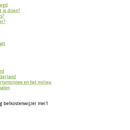
legd
 je doen?
es?
er?
alt
gd
ederland
ortemonnee en het milieu
halen
g belkostenwijzer mei1