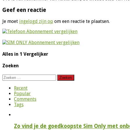
Geef een reactie
Je moet
ingelogd zijn op
om een reactie te plaatsen.
Alles in 1 Vergelijker
Zoeken
Zoeken
naar:
Recent
Popular
Comments
Tags
Zo vind je de goedkoopste Sim Only met onbe