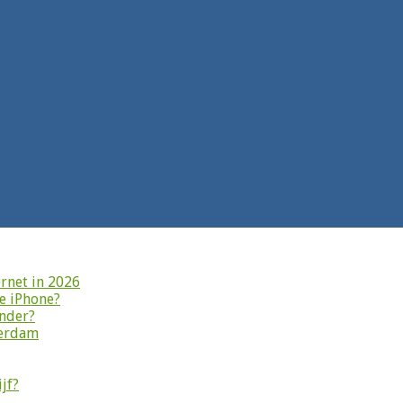
rnet in 2026
je iPhone?
onder?
terdam
jf?