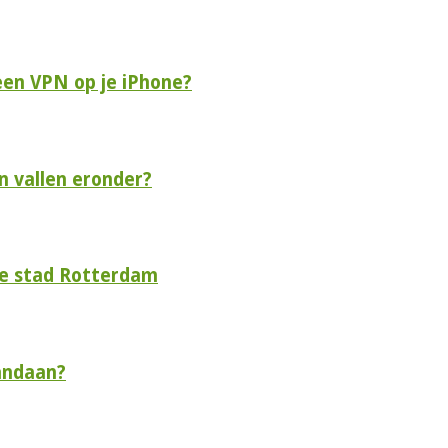
een VPN op je iPhone?
n vallen eronder?
de stad Rotterdam
andaan?