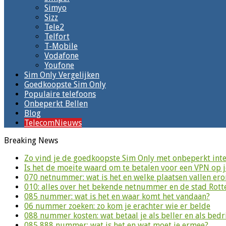
Simyo
Sizz
Tele2
Telfort
T-Mobile
Vodafone
Youfone
Sim Only Vergelijken
Goedkoopste Sim Only
Populaire telefoons
Onbeperkt Bellen
Blog
TelecomNieuws
Breaking News
Zo vind je de goedkoopste Sim Only met onbeperkt inte
Is het de moeite waard om te betalen voor een VPN op 
070 netnummer: wat is het en welke plaatsen vallen er
010: alles over het bekende netnummer en de stad Rot
085 nummer: wat is het en waar komt het vandaan?
06 nummer zoeken: zo kom je erachter wie er belde
088 nummer kosten: wat betaal je als beller en als bedri
085 888 nummer: wat is het en wat moet je ermee?