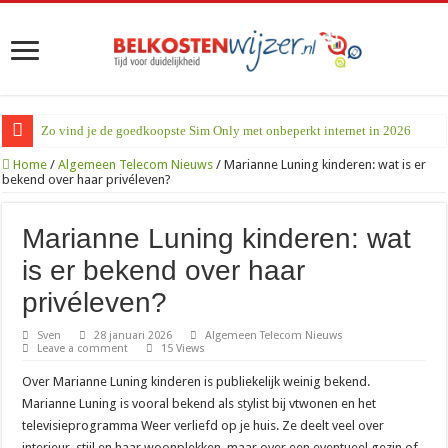
Zo vind je de goedkoopste Sim Only met onbeperkt internet in 2026
Home
/
Algemeen Telecom Nieuws
/
Marianne Luning kinderen: wat is er
bekend over haar privéleven?
Marianne Luning kinderen: wat
is er bekend over haar
privéleven?
Sven
28 januari 2026
Algemeen Telecom Nieuws
Leave a comment
15 Views
Over Marianne Luning kinderen is publiekelijk weinig bekend.
Marianne Luning is vooral bekend als stylist bij vtwonen en het
televisieprogramma Weer verliefd op je huis. Ze deelt veel over
interieur, stijl en haar woonplekken, maar over een eventueel gezin of