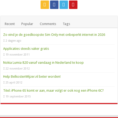
Recent
Popular
Comments
Tags
Zo vind je de goedkoopste Sim Only met onbeperkt internet in 2026
2 dagen ago
Applicaties steeds vaker gratis
19 november 2011
Nokia Lumia 820 vanaf vandaag in Nederland te koop
22 november 2012
Help BelkostenWijzer.nl beter worden!
25 april 2012
Titel: iPhone 6S komt er aan, maar volgt er ook nog een iPhone 6C?
19 september 2015