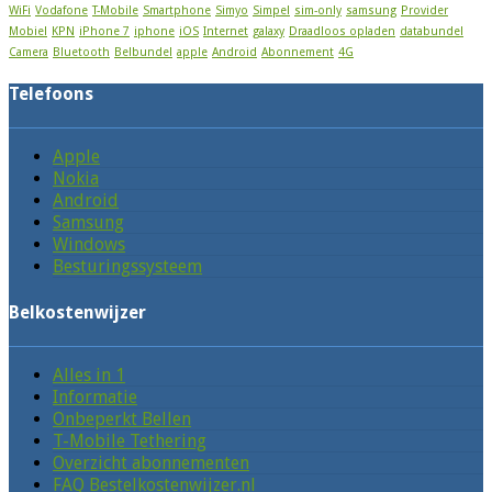
WiFi
Vodafone
T-Mobile
Smartphone
Simyo
Simpel
sim-only
samsung
Provider
Mobiel
KPN
iPhone 7
iphone
iOS
Internet
galaxy
Draadloos opladen
databundel
Camera
Bluetooth
Belbundel
apple
Android
Abonnement
4G
Telefoons
Apple
Nokia
Android
Samsung
Windows
Besturingssysteem
Belkostenwijzer
Alles in 1
Informatie
Onbeperkt Bellen
T-Mobile Tethering
Overzicht abonnementen
FAQ Bestelkostenwijzer.nl