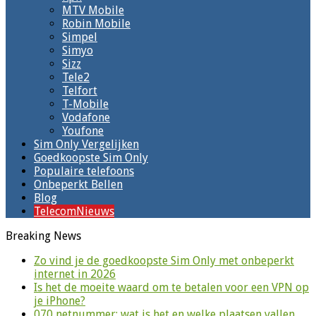
MTV Mobile
Robin Mobile
Simpel
Simyo
Sizz
Tele2
Telfort
T-Mobile
Vodafone
Youfone
Sim Only Vergelijken
Goedkoopste Sim Only
Populaire telefoons
Onbeperkt Bellen
Blog
TelecomNieuws
Breaking News
Zo vind je de goedkoopste Sim Only met onbeperkt
internet in 2026
Is het de moeite waard om te betalen voor een VPN op
je iPhone?
070 netnummer: wat is het en welke plaatsen vallen