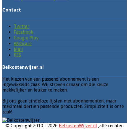
Contact
Twitter
Facebook
Google Plus
Webcare
Mail
RSS
Belkostenwijzer.nl
Het kiezen van een passend abonnement is een
ingewikkelde zaak. Wij streven ernaar om die keuze
makkelijker en leuker te maken.
Bij ons geen eindeloze lijsten met abonnementen, maar
maximaal dertien passende producten. Simpliciteit is onze
zaak!
© Copyright 2010 - 2026
BelkostenWijzer.nl
,alle rechten