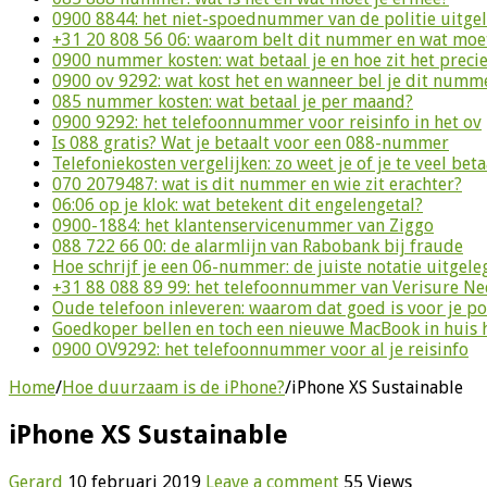
0900 8844: het niet-spoednummer van de politie uitge
+31 20 808 56 06: waarom belt dit nummer en wat moet
0900 nummer kosten: wat betaal je en hoe zit het preci
0900 ov 9292: wat kost het en wanneer bel je dit numm
085 nummer kosten: wat betaal je per maand?
0900 9292: het telefoonnummer voor reisinfo in het ov
Is 088 gratis? Wat je betaalt voor een 088-nummer
Telefoniekosten vergelijken: zo weet je of je te veel beta
070 2079487: wat is dit nummer en wie zit erachter?
06:06 op je klok: wat betekent dit engelengetal?
0900-1884: het klantenservicenummer van Ziggo
088 722 66 00: de alarmlijn van Rabobank bij fraude
Hoe schrijf je een 06-nummer: de juiste notatie uitgele
+31 88 088 89 99: het telefoonnummer van Verisure N
Oude telefoon inleveren: waarom dat goed is voor je p
Goedkoper bellen en toch een nieuwe MacBook in huis 
0900 OV9292: het telefoonnummer voor al je reisinfo
Home
/
Hoe duurzaam is de iPhone?
/
iPhone XS Sustainable
iPhone XS Sustainable
Gerard
10 februari 2019
Leave a comment
55 Views