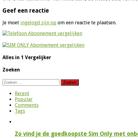
Geef een reactie
Je moet
ingelogd zijn op
om een reactie te plaatsen.
Alles in 1 Vergelijker
Zoeken
Zoeken
naar:
Recent
Popular
Comments
Tags
Zo vind je de goedkoopste Sim Only met onbe