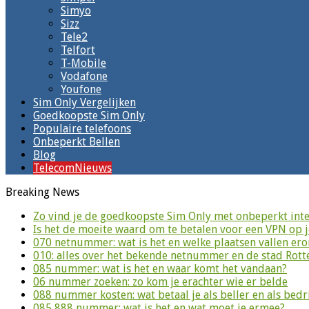
Simyo
Sizz
Tele2
Telfort
T-Mobile
Vodafone
Youfone
Sim Only Vergelijken
Goedkoopste Sim Only
Populaire telefoons
Onbeperkt Bellen
Blog
TelecomNieuws
Breaking News
Zo vind je de goedkoopste Sim Only met onbeperkt inte
Is het de moeite waard om te betalen voor een VPN op 
070 netnummer: wat is het en welke plaatsen vallen er
010: alles over het bekende netnummer en de stad Rot
085 nummer: wat is het en waar komt het vandaan?
06 nummer zoeken: zo kom je erachter wie er belde
088 nummer kosten: wat betaal je als beller en als bedri
085 888 nummer: wat is het en wat moet je ermee?