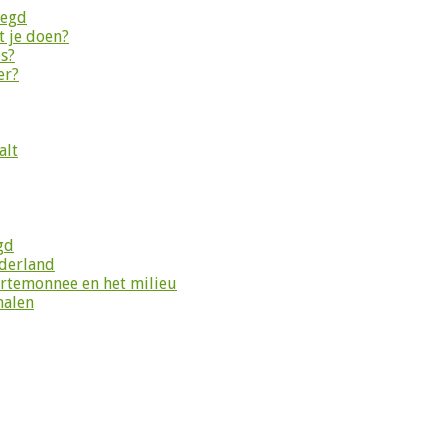
legd
 je doen?
es?
er?
alt
gd
ederland
ortemonnee en het milieu
halen