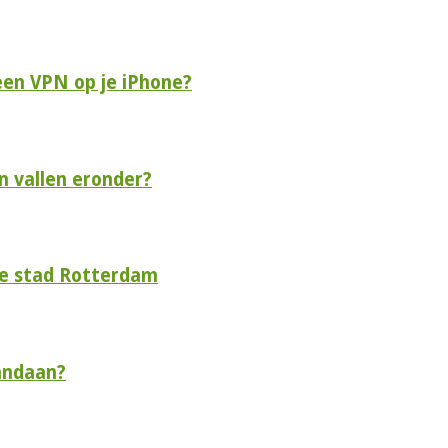
een VPN op je iPhone?
n vallen eronder?
de stad Rotterdam
andaan?