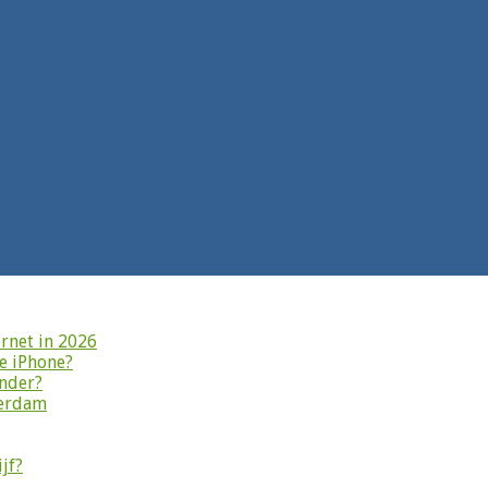
rnet in 2026
je iPhone?
onder?
terdam
jf?