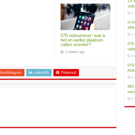
Zo v
onbe
2 
Is h
VPN 
1 
070 netnummer: wat is
het en welke plaatsen
070 
vallen eronder?
vall
2 weken ago
2 
010:
Rot
Stumbleupon
LinkedIn
Pinterest
2 
085 
van
2 