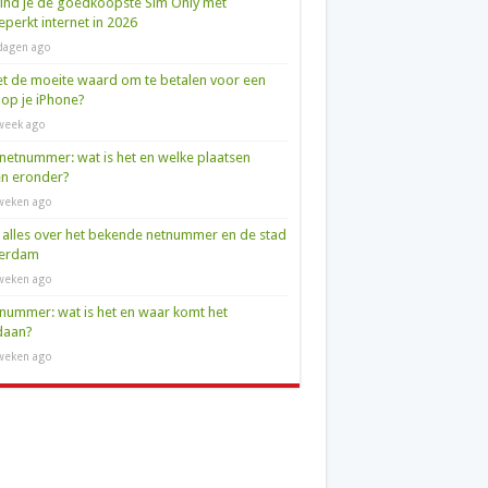
ind je de goedkoopste Sim Only met
perkt internet in 2026
dagen ago
et de moeite waard om te betalen voor een
op je iPhone?
week ago
netnummer: wat is het en welke plaatsen
en eronder?
weken ago
 alles over het bekende netnummer en de stad
terdam
weken ago
nummer: wat is het en waar komt het
daan?
weken ago