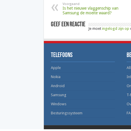
Voorgaand
Is het nieuwe vlaggenschip van
Samsung de moeite waard?
Geef een reactie
Je moet
ingelogd zijn op
o
Telefoons
B
Apple
All
Nokia
In
Android
On
Samsung
T-
Windows
Ov
Besturingssysteem
FA