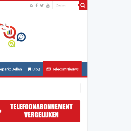
perkt Bellen
Blog
TelecomNieuws