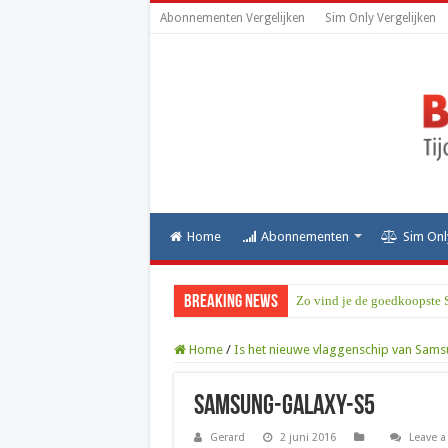
Abonnementen Vergelijken
Sim Only Vergelijken
Home
Abonnementen
Sim Onl
Breaking News
Zo vind je de goedkoopste 
Home
/
Is het nieuwe vlaggenschip van Sam
Samsung-Galaxy-S5
Gerard
2 juni 2016
Leave 