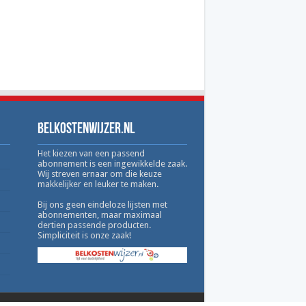
Belkostenwijzer.nl
Het kiezen van een passend
abonnement is een ingewikkelde zaak.
Wij streven ernaar om die keuze
makkelijker en leuker te maken.
Bij ons geen eindeloze lijsten met
abonnementen, maar maximaal
dertien passende producten.
Simpliciteit is onze zaak!