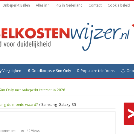
Onbeperkt Bellen
Alles in 1
4G in Nederland
Contact
Cookie beleid
y Vergelijken
Goedkoopste Sim Only
Populaire telefoons
Onbe
Sim Only met onbeperkt internet in 2026
sung de moeite waard?
/
Samsung-Galaxy-S5
a comment
49 Views