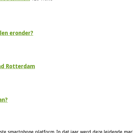
len eronder?
tad Rotterdam
an?
ste smartphone platform. In dat jaar werd deze leidende ma