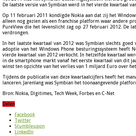
De laatste versie van Symbian werd in het vierde kwartaal v
Op 11 februari 2011 kondigde Nokia aan dat zij het Windo
alleen nog gezien als een franchise platform waar andere 
PureView die het levenslicht zag op 27 februari 2012. De 
verdrongen.
In het laatste kwartaal van 2012 was Symbian slechts goed
adoptie van het Windows Phone besturingssysteem heeft N
vierde kwartaal van 2012 verkocht. In hetzelfde kwartaal we
in de smartphone markt vanaf het eerste kwartaal van dit j
winst ten opzichte van het verlies van 1 miljard Euro over he
Tijdens de publicatie van deze kwartaalcijfers heeft het 
lanceren. Jarenlang was Symbian het toonaangevende platform
Bron: Nokia, Digitimes, Tech Week, Forbes en C-Net
Delen
Facebook
Twitter
Stumbleupon
LinkedIn