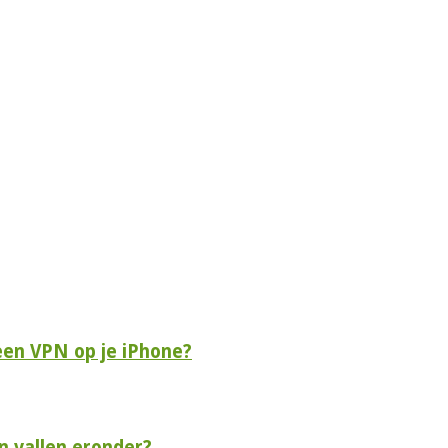
een VPN op je iPhone?
n vallen eronder?