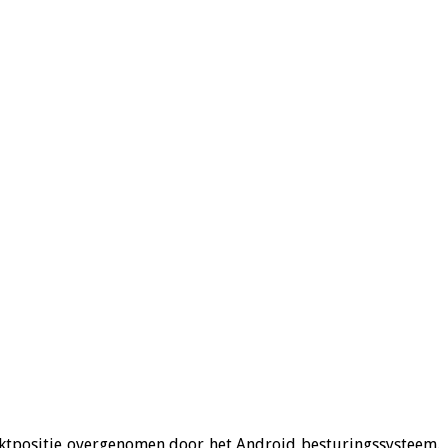
rktpositie overgenomen door het Android besturingssysteem.