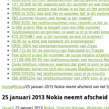
+31 20 808 56 06: waarom belt dit nummer en wat moet
0900 nummer kosten: wat betaal je en hoe zit het preci
0900 ov 9292: wat kost het en wanneer bel je dit numm
085 nummer kosten: wat betaal je per maand?
0900 9292: het telefoonnummer voor reisinfo in het ov
Is 088 gratis? Wat je betaalt voor een 088-nummer
Telefoniekosten vergelijken: zo weet je of je te veel beta
070 2079487: wat is dit nummer en wie zit erachter?
06:06 op je klok: wat betekent dit engelengetal?
0900-1884: het klantenservicenummer van Ziggo
088 722 66 00: de alarmlijn van Rabobank bij fraude
Hoe schrijf je een 06-nummer: de juiste notatie uitgele
+31 88 088 89 99: het telefoonnummer van Verisure N
Oude telefoon inleveren: waarom dat goed is voor je p
Goedkoper bellen en toch een nieuwe MacBook in huis 
0900 OV9292: het telefoonnummer voor al je reisinfo
088-8989294: het telefoonnummer van UWV voor al je 
Home
/
Nokia
/
25 januari 2013 Nokia neemt afscheid van het
25 januari 2013 Nokia neemt afschei
Gerard
22 januari 2013
Nokia
,
Telecom Nieuws
,
Windows
Le