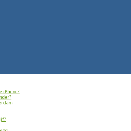
je iPhone?
onder?
terdam
jf?
legd