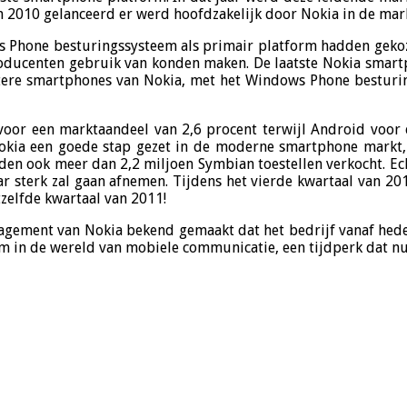
an 2010 gelanceerd er werd hoofdzakelijk door Nokia in de mar
ws Phone besturingssysteem als primair platform hadden gek
producenten gebruik van konden maken. De laatste Nokia sma
latere smartphones van Nokia, met het Windows Phone bestur
 voor een marktaandeel van 2,6 procent terwijl Android voo
okia een goede stap gezet in de moderne smartphone markt,
rden ook meer dan 2,2 miljoen Symbian toestellen verkocht. E
aar sterk zal gaan afnemen. Tijdens het vierde kwartaal van 2
tzelfde kwartaal van 2011!
management van Nokia bekend gemaakt dat het bedrijf vanaf he
 in de wereld van mobiele communicatie, een tijdperk dat nu 