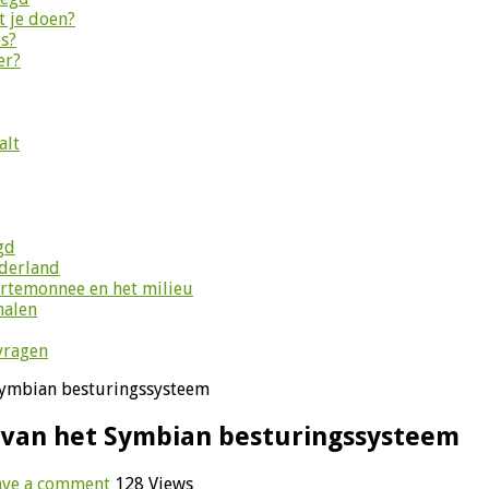
 je doen?
es?
er?
alt
gd
ederland
ortemonnee en het milieu
halen
vragen
 Symbian besturingssysteem
d van het Symbian besturingssysteem
ave a comment
128 Views