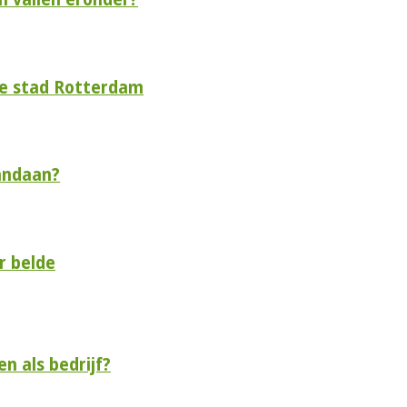
de stad Rotterdam
andaan?
r belde
n als bedrijf?