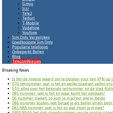
Simyo
Sizz
Tele2
Telfort
T-Mobile
Vodafone
Youfone
Sim Only Vergelijken
Goedkoopste Sim Only
Populaire telefoons
Onbeperkt Bellen
Blog
TelecomNieuws
Breaking News
Is het de moeite waard om te betalen voor een VPN op 
070 netnummer: wat is het en welke plaatsen vallen er
010: alles over het bekende netnummer en de stad Rot
085 nummer: wat is het en waar komt het vandaan?
06 nummer zoeken: zo kom je erachter wie er belde
088 nummer kosten: wat betaal je als beller en als bedri
085 888 nummer: wat is het en wat moet je ermee?
0900 8844: het niet-spoednummer van de politie uitge