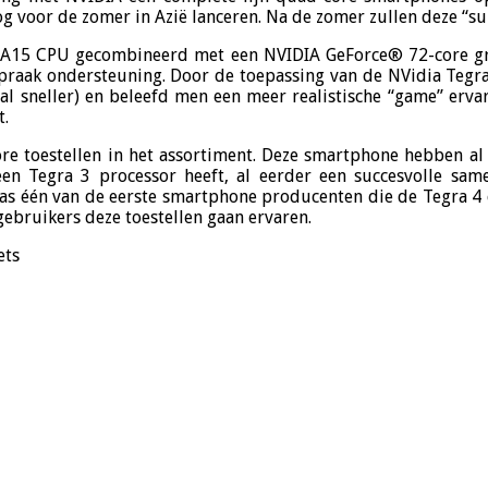
nog voor de zomer in Azië lanceren. Na de zomer zullen deze 
A15 CPU gecombineerd met een NVIDIA GeForce® 72-core graf
spraak ondersteuning. Door de toepassing van de NVidia Tegr
al sneller) en beleefd men een meer realistische “game” ervar
t.
re toestellen in het assortiment. Deze smartphone hebben al
n Tegra 3 processor heeft, al eerder een succesvolle sam
s één van de eerste smartphone producenten die de Tegra 4 c
ebruikers deze toestellen gaan ervaren.
ets