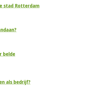
de stad Rotterdam
andaan?
r belde
n als bedrijf?