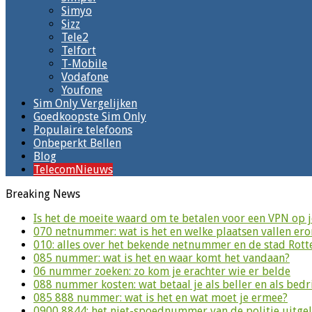
Simyo
Sizz
Tele2
Telfort
T-Mobile
Vodafone
Youfone
Sim Only Vergelijken
Goedkoopste Sim Only
Populaire telefoons
Onbeperkt Bellen
Blog
TelecomNieuws
Breaking News
Is het de moeite waard om te betalen voor een VPN op 
070 netnummer: wat is het en welke plaatsen vallen er
010: alles over het bekende netnummer en de stad Rot
085 nummer: wat is het en waar komt het vandaan?
06 nummer zoeken: zo kom je erachter wie er belde
088 nummer kosten: wat betaal je als beller en als bedri
085 888 nummer: wat is het en wat moet je ermee?
0900 8844: het niet-spoednummer van de politie uitge