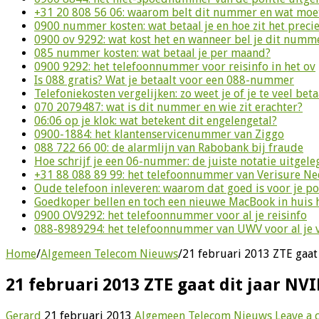
+31 20 808 56 06: waarom belt dit nummer en wat moet
0900 nummer kosten: wat betaal je en hoe zit het preci
0900 ov 9292: wat kost het en wanneer bel je dit numm
085 nummer kosten: wat betaal je per maand?
0900 9292: het telefoonnummer voor reisinfo in het ov
Is 088 gratis? Wat je betaalt voor een 088-nummer
Telefoniekosten vergelijken: zo weet je of je te veel beta
070 2079487: wat is dit nummer en wie zit erachter?
06:06 op je klok: wat betekent dit engelengetal?
0900-1884: het klantenservicenummer van Ziggo
088 722 66 00: de alarmlijn van Rabobank bij fraude
Hoe schrijf je een 06-nummer: de juiste notatie uitgele
+31 88 088 89 99: het telefoonnummer van Verisure N
Oude telefoon inleveren: waarom dat goed is voor je p
Goedkoper bellen en toch een nieuwe MacBook in huis 
0900 OV9292: het telefoonnummer voor al je reisinfo
088-8989294: het telefoonnummer van UWV voor al je 
Home
/
Algemeen Telecom Nieuws
/
21 februari 2013 ZTE gaat
21 februari 2013 ZTE gaat dit jaar N
Gerard
21 februari 2013
Algemeen Telecom Nieuws
Leave a