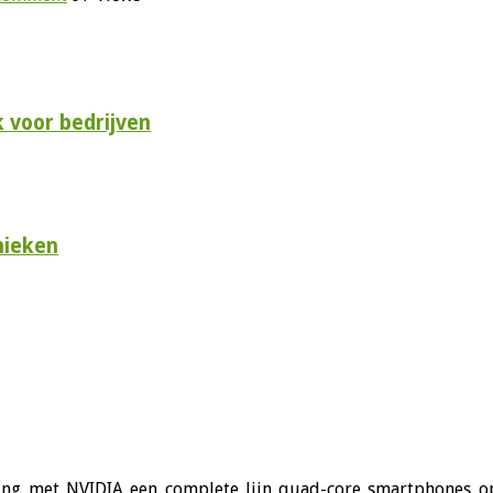
 voor bedrijven
nieken
g met NVIDIA een complete lijn quad-core smartphones op d