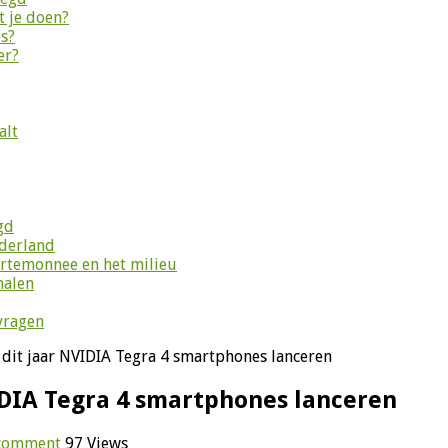
 je doen?
es?
er?
alt
gd
ederland
ortemonnee en het milieu
halen
vragen
 dit jaar NVIDIA Tegra 4 smartphones lanceren
VIDIA Tegra 4 smartphones lanceren
 comment
97 Views