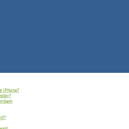
je iPhone?
onder?
terdam
jf?
legd