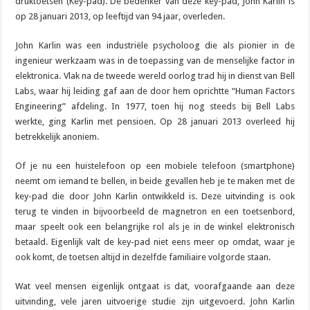
druktoetsen (Key-pad). De bedenker van deze key-pad, John Karlin is
op 28 januari 2013, op leeftijd van 94 jaar, overleden.
John Karlin was een industriële psycholoog die als pionier in de
ingenieur werkzaam was in de toepassing van de menselijke factor in
elektronica. Vlak na de tweede wereld oorlog trad hij in dienst van Bell
Labs, waar hij leiding gaf aan de door hem oprichtte “Human Factors
Engineering” afdeling. In 1977, toen hij nog steeds bij Bell Labs
werkte, ging Karlin met pensioen. Op 28 januari 2013 overleed hij
betrekkelijk anoniem.
Of je nu een huistelefoon op een mobiele telefoon (smartphone)
neemt om iemand te bellen, in beide gevallen heb je te maken met de
key-pad die door John Karlin ontwikkeld is. Deze uitvinding is ook
terug te vinden in bijvoorbeeld de magnetron en een toetsenbord,
maar speelt ook een belangrijke rol als je in de winkel elektronisch
betaald. Eigenlijk valt de key-pad niet eens meer op omdat, waar je
ook komt, de toetsen altijd in dezelfde familiaire volgorde staan.
Wat veel mensen eigenlijk ontgaat is dat, voorafgaande aan deze
uitvinding, vele jaren uitvoerige studie zijn uitgevoerd. John Karlin