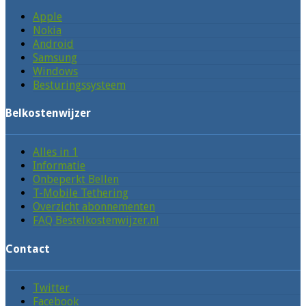
Apple
Nokia
Android
Samsung
Windows
Besturingssysteem
Belkostenwijzer
Alles in 1
Informatie
Onbeperkt Bellen
T-Mobile Tethering
Overzicht abonnementen
FAQ Bestelkostenwijzer.nl
Contact
Twitter
Facebook