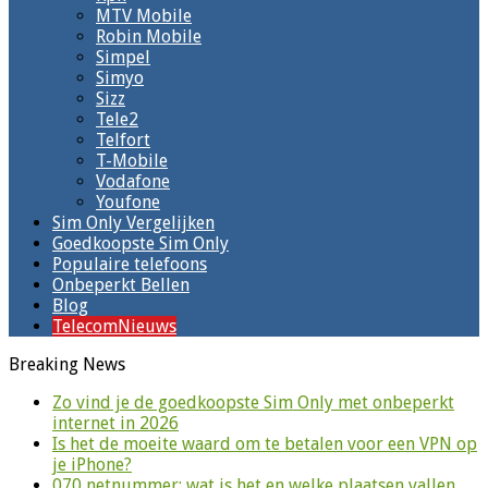
MTV Mobile
Robin Mobile
Simpel
Simyo
Sizz
Tele2
Telfort
T-Mobile
Vodafone
Youfone
Sim Only Vergelijken
Goedkoopste Sim Only
Populaire telefoons
Onbeperkt Bellen
Blog
TelecomNieuws
Breaking News
Zo vind je de goedkoopste Sim Only met onbeperkt
internet in 2026
Is het de moeite waard om te betalen voor een VPN op
je iPhone?
070 netnummer: wat is het en welke plaatsen vallen