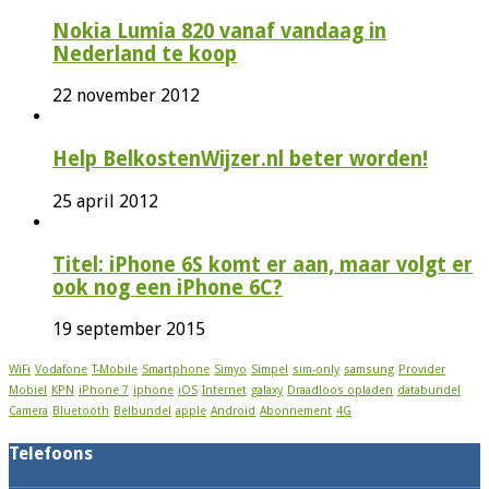
Nokia Lumia 820 vanaf vandaag in
Nederland te koop
22 november 2012
Help BelkostenWijzer.nl beter worden!
25 april 2012
Titel: iPhone 6S komt er aan, maar volgt er
ook nog een iPhone 6C?
19 september 2015
WiFi
Vodafone
T-Mobile
Smartphone
Simyo
Simpel
sim-only
samsung
Provider
Mobiel
KPN
iPhone 7
iphone
iOS
Internet
galaxy
Draadloos opladen
databundel
Camera
Bluetooth
Belbundel
apple
Android
Abonnement
4G
Telefoons