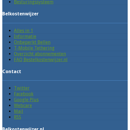
Besturingssysteem
Belkostenwijzer
Alles in 1
Informatie
Onbeperkt Bellen
T-Mobile Tethering
Overzicht abonnementen
FAQ Bestelkostenwijzer.nl
Contact
Twitter
Facebook
Google Plus
Webcare
Mail
RSS
Belkostenwijzer.nl