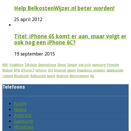
Help BelkostenWijzer.nl beter worden!
25 april 2012
Titel: iPhone 6S komt er aan, maar volgt er
ook nog een iPhone 6C?
19 september 2015
WiFi
Vodafone
T-Mobile
Smartphone
Simyo
Simpel
sim-only
samsung
Provider
Mobiel
KPN
iPhone 7
iphone
iOS
Internet
galaxy
Draadloos opladen
databundel
Camera
Bluetooth
Belbundel
apple
Android
Abonnement
4G
Telefoons
Apple
Nokia
Android
Samsung
Windows