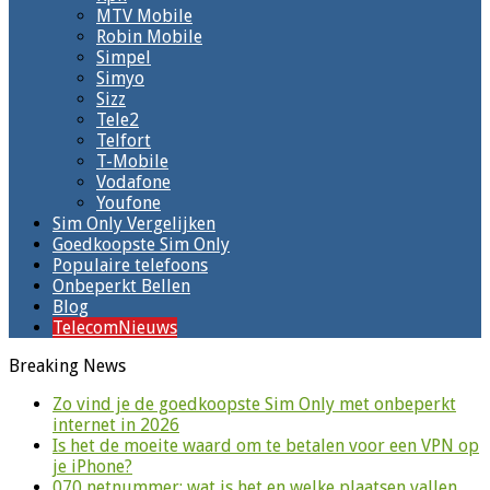
MTV Mobile
Robin Mobile
Simpel
Simyo
Sizz
Tele2
Telfort
T-Mobile
Vodafone
Youfone
Sim Only Vergelijken
Goedkoopste Sim Only
Populaire telefoons
Onbeperkt Bellen
Blog
TelecomNieuws
Breaking News
Zo vind je de goedkoopste Sim Only met onbeperkt
internet in 2026
Is het de moeite waard om te betalen voor een VPN op
je iPhone?
070 netnummer: wat is het en welke plaatsen vallen