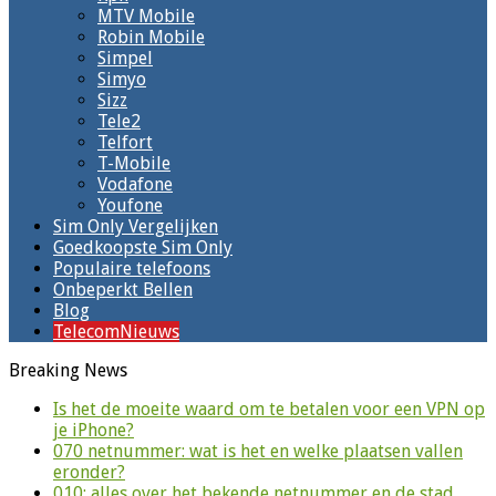
MTV Mobile
Robin Mobile
Simpel
Simyo
Sizz
Tele2
Telfort
T-Mobile
Vodafone
Youfone
Sim Only Vergelijken
Goedkoopste Sim Only
Populaire telefoons
Onbeperkt Bellen
Blog
TelecomNieuws
Breaking News
Is het de moeite waard om te betalen voor een VPN op
je iPhone?
070 netnummer: wat is het en welke plaatsen vallen
eronder?
010: alles over het bekende netnummer en de stad