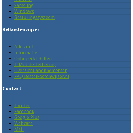
Samsung
Windows
Besturingssysteem
Belkostenwijzer
Alles in 1
Informatie
Onbeperkt Bellen
T-Mobile Tethering
Overzicht abonnementen
FAQ Bestelkostenwijzer.nl
Contact
Twitter
Facebook
Google Plus
Webcare
Mail