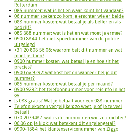
Rotterdam
085 nummer: wat is het en waar komt het vandaan?
06 nummer zoeken: zo kom je erachter wie er belde
088 nummer kosten: wat betaal je als beller en als
bedrijf?
085 888 nummer: wat is het en wat moet je ermee?
0900 8844: het niet-spoednummer van de politie
uitgelegd
+31 20 808 56 06: waarom belt dit nummer en wat
moet je doen?
0900 nummer kosten: wat betaal je en hoe zit het
precies?
0900 ov 9292: wat kost het en wanneer bel je dit
nummer?
085 nummer kosten: wat betaal je per maand?
0900 9292: het telefoonnummer voor reisinfo in het
ov
Is 088 gratis? Wat je betaalt voor een 088-nummer
Telefoniekosten vergelijken: zo weet je of je te veel
betaalt
070 2079487: wat is dit nummer en wie zit erachter?
06:06 op je klok: wat betekent dit engelengetal?
0900-1884: het klantenservicenummer van Ziggo