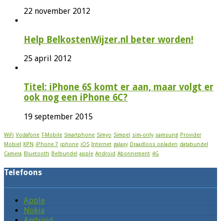
22 november 2012
Help BelkostenWijzer.nl beter worden!
25 april 2012
Titel: iPhone 6S komt er aan, maar volgt er
ook nog een iPhone 6C?
19 september 2015
WiFi
Vodafone
T-Mobile
Smartphone
Simyo
Simpel
sim-only
samsung
Provider
Mobiel
KPN
iPhone 7
iphone
iOS
Internet
galaxy
Draadloos opladen
databundel
Camera
Bluetooth
Belbundel
apple
Android
Abonnement
4G
Telefoons
Apple
Nokia
Android