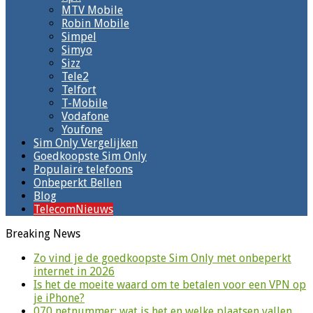
MTV Mobile
Robin Mobile
Simpel
Simyo
Sizz
Tele2
Telfort
T-Mobile
Vodafone
Youfone
Sim Only Vergelijken
Goedkoopste Sim Only
Populaire telefoons
Onbeperkt Bellen
Blog
TelecomNieuws
Breaking News
Zo vind je de goedkoopste Sim Only met onbeperkt
internet in 2026
Is het de moeite waard om te betalen voor een VPN op
je iPhone?
070 netnummer: wat is het en welke plaatsen vallen