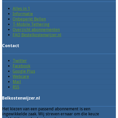
Alles in 1
Informatie
Onbeperkt Bellen
T-Mobile Tethering
Overzicht abonnementen
FAQ Bestelkostenwijzer.nl
Contact
Twitter
Facebook
Google Plus
Webcare
Mail
RSS
Belkostenwijzer.nl
Het kiezen van een passend abonnement is een
ingewikkelde zaak. Wij streven ernaar om die keuze