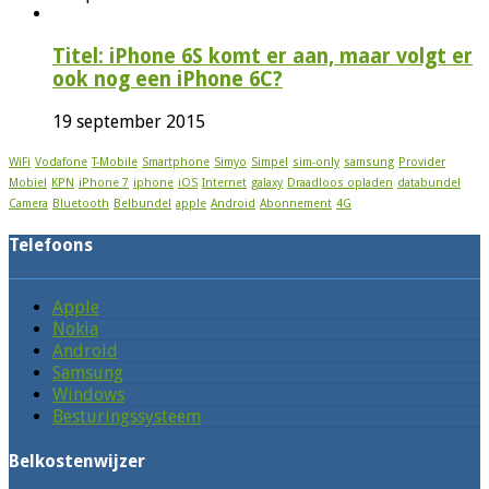
Titel: iPhone 6S komt er aan, maar volgt er
ook nog een iPhone 6C?
19 september 2015
WiFi
Vodafone
T-Mobile
Smartphone
Simyo
Simpel
sim-only
samsung
Provider
Mobiel
KPN
iPhone 7
iphone
iOS
Internet
galaxy
Draadloos opladen
databundel
Camera
Bluetooth
Belbundel
apple
Android
Abonnement
4G
Telefoons
Apple
Nokia
Android
Samsung
Windows
Besturingssysteem
Belkostenwijzer