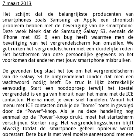
7 maart 2013
Het schijnt dat de belangrijkste producenten van
smartphones zoals Samsung en Apple een chronisch
probleem hebben met de beveiliging van de smartphone.
Deze week bleek dat de Samsung Galaxy S3, evenals de
iPhone met iOS 6, een bug heeft waarmee men de
beveiliging van het vergrendelscherm kan omzeilen. We
gebruiken het vergrendelscherm met een duidelijke reden:
Het beschermen van onze persoonlijke gegevens en het
voorkomen dat anderen met jouw smartphone misbruiken.
De gevonden bug staat het toe om het vergrendelscherm
van de Galaxy S3 te ontgrendelend zonder dat men een
wachtwoord nodig heeft. De truc is lijkt betrekkelijk
eenvoudig. Start een noodoproep terwijl het toestel
vergrendeld is en ga van hieruit naar het menu met de ICE
contacten. Hierna moet je even snel handelen. Vanuit het
menu met ICE contacten druk je de “home”-toets in gevolgd
door de “Power”-knop. Als je na deze handeling nog
eenmaal op de “Power”-knop drukt, moet het startscherm
verschijnen. Sterker nog: Het vergrendelingsscherm blijft
afwezig totdat de smartphone geheel opnieuw wordt
opgestart. Deze bug is met veel moeite aangetoond met een