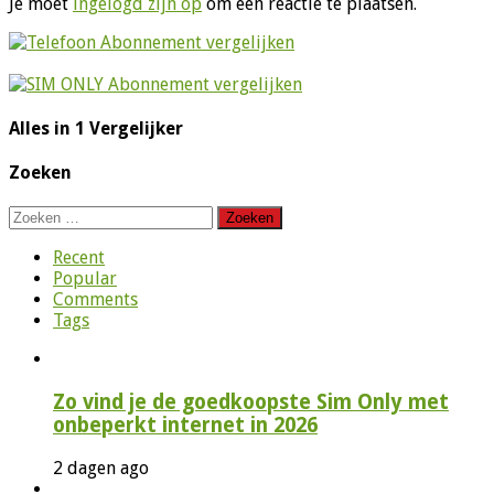
Je moet
ingelogd zijn op
om een reactie te plaatsen.
Alles in 1 Vergelijker
Zoeken
Zoeken
naar:
Recent
Popular
Comments
Tags
Zo vind je de goedkoopste Sim Only met
onbeperkt internet in 2026
2 dagen ago