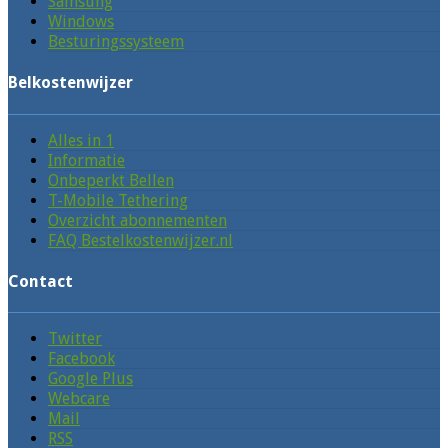
Samsung
Windows
Besturingssysteem
Belkostenwijzer
Alles in 1
Informatie
Onbeperkt Bellen
T-Mobile Tethering
Overzicht abonnementen
FAQ Bestelkostenwijzer.nl
Contact
Twitter
Facebook
Google Plus
Webcare
Mail
RSS