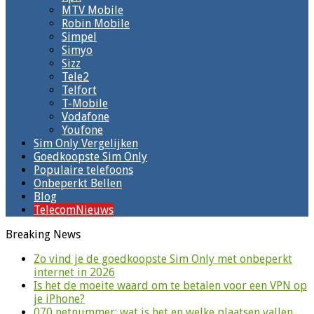
MTV Mobile
Robin Mobile
Simpel
Simyo
Sizz
Tele2
Telfort
T-Mobile
Vodafone
Youfone
Sim Only Vergelijken
Goedkoopste Sim Only
Populaire telefoons
Onbeperkt Bellen
Blog
TelecomNieuws
Breaking News
Zo vind je de goedkoopste Sim Only met onbeperkt
internet in 2026
Is het de moeite waard om te betalen voor een VPN op
je iPhone?
070 netnummer: wat is het en welke plaatsen vallen