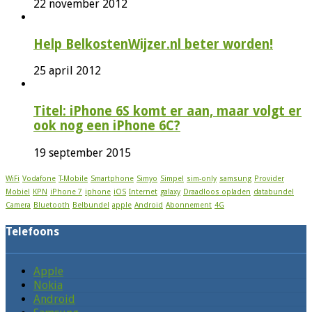
22 november 2012
Help BelkostenWijzer.nl beter worden!
25 april 2012
Titel: iPhone 6S komt er aan, maar volgt er
ook nog een iPhone 6C?
19 september 2015
WiFi
Vodafone
T-Mobile
Smartphone
Simyo
Simpel
sim-only
samsung
Provider
Mobiel
KPN
iPhone 7
iphone
iOS
Internet
galaxy
Draadloos opladen
databundel
Camera
Bluetooth
Belbundel
apple
Android
Abonnement
4G
Telefoons
Apple
Nokia
Android