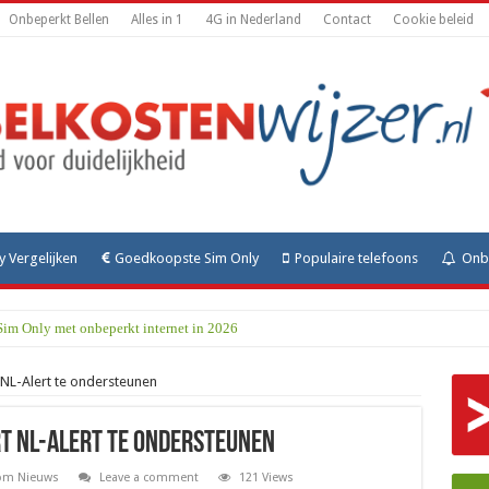
Onbeperkt Bellen
Alles in 1
4G in Nederland
Contact
Cookie beleid
y Vergelijken
Goedkoopste Sim Only
Populaire telefoons
Onbe
Sim Only met onbeperkt internet in 2026
NL-Alert te ondersteunen
t NL-Alert te ondersteunen
com Nieuws
Leave a comment
121 Views