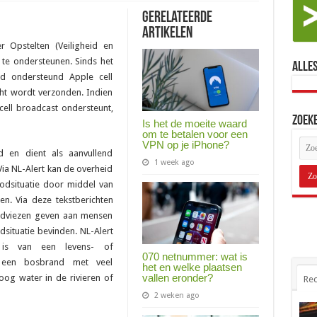
Gerelateerde
Artikelen
 Opstelten (Veiligheid en
ef te ondersteunen. Sinds het
Alles
d ondersteund Apple cell
ht wordt verzonden. Indien
cell broadcast ondersteunt,
Zoek
Is het de moeite waard
om te betalen voor een
VPN op je iPhone?
id en dient als aanvullend
1 week ago
ia NL-Alert kan de overheid
odsituatie door middel van
n. Via deze tekstberichten
 adviezen geven aan mensen
situatie bevinden. NL-Alert
 is van een levens- of
070 netnummer: wat is
s een bosbrand met veel
het en welke plaatsen
vallen eronder?
og water in de rivieren of
Rec
2 weken ago