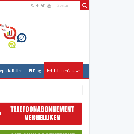
perkt Bellen
Blog
TelecomNieuws