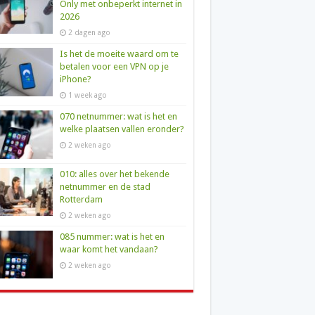
Only met onbeperkt internet in
2026
2 dagen ago
Is het de moeite waard om te
betalen voor een VPN op je
iPhone?
1 week ago
070 netnummer: wat is het en
welke plaatsen vallen eronder?
2 weken ago
010: alles over het bekende
netnummer en de stad
Rotterdam
2 weken ago
085 nummer: wat is het en
waar komt het vandaan?
2 weken ago