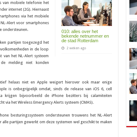
 van mobiele telefonie het
nder internet (2G). Hiernaast
smartphones via het mobiele
 NL-Alert voor smartphones
te ondersteunen.
010: alles over het
bekende netnummer en
de stad Rotterdam
ken partijen toegezegd het
2 weken ago
 onvolkomenheden in de loop
st van het NL-Alert systeem
 de melding niet konden
atief helaas niet en Apple weigert hierover ook maar enige
e is onbegrijpelijk omdat, sinds de release van iOS 6, cell
 krijgen bijvoorbeeld de iPhone bezitters bij calamiteiten
t via het Wireless Emergency Alerts systeem (CMAS).
one besturingssysteem ondersteunen trouwens het NL-Alert
oor alle partijen gewerkt om deze systemen wel geschikt te maken