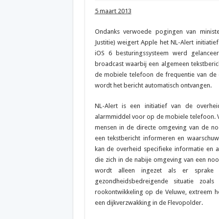
5 maart 2013
Ondanks verwoede pogingen van minister
Justitie) weigert Apple het NL-Alert initiati
iOS 6 besturingssysteem werd gelanceer
broadcast waarbij een algemeen tekstberic
de mobiele telefoon de frequentie van de 
wordt het bericht automatisch ontvangen.
NL-Alert is een initiatief van de overhe
alarmmiddel voor op de mobiele telefoon. V
mensen in de directe omgeving van de no
een tekstbericht informeren en waarschuwe
kan de overheid specifieke informatie en
die zich in de nabije omgeving van een nood
wordt alleen ingezet als er sprake
gezondheidsbedreigende situatie zoal
rookontwikkeling op de Veluwe, extreem ho
een dijkverzwakking in de Flevopolder.