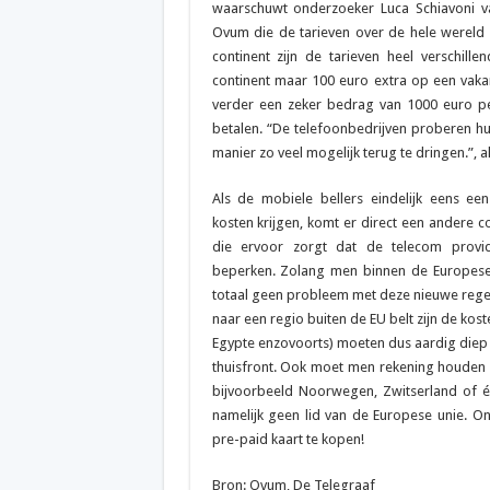
waarschuwt onderzoeker Luca Schiavoni 
Ovum die de tarieven over de hele wereld me
continent zijn de tarieven heel verschille
continent maar 100 euro extra op een vakant
verder een zeker bedrag van 1000 euro pe
betalen. “De telefoonbedrijven proberen h
manier zo veel mogelijk terug te dringen.”, a
Als de mobiele bellers eindelijk eens een
kosten krijgen, komt er direct een andere
die ervoor zorgt dat de telecom provid
beperken. Zolang men binnen de Europese u
totaal geen probleem met deze nieuwe regeli
naar een regio buiten de EU belt zijn de kost
Egypte enzovoorts) moeten dus aardig diep i
thuisfront. Ook moet men rekening houden 
bijvoorbeeld Noorwegen, Zwitserland of éé
namelijk geen lid van de Europese unie. On
pre-paid kaart te kopen!
Bron: Ovum, De Telegraaf