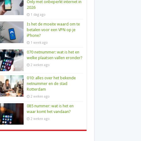
Only met onbeperkt internet in
2026
1 dag ago
Is het de moeite waard om te
betalen voor een VPN op je
iPhone?
1 week ago
070 netnummer: wat is het en
welke plaatsen vallen eronder?
2 weken ago
010: alles over het bekende
netnummer en de stad
Rotterdam
2 weken ago
085 nummer: wat is het en
waar komt het vandaan?
2 weken ago