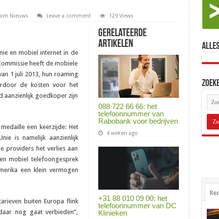
com Nieuws
Leave a comment
129 Views
Gerelateerde
Artikelen
Alles
nie en mobiel internet in de
Commissie heeft de mobiele
an 1 juli 2013, hun roaming
Zoek
ardoor de kosten voor het
nd aanzienlijk goedkoper zijn
088 722 66 66: het
telefoonnummer van
Rabobank voor bedrijven
medaille een keerzijde: Het
4 weken ago
ie is namelijk aanzienlijk
 providers het verlies aan
en mobiel telefoongesprek
-Amerika een klein vermogen
Rec
+31 88 010 09 00: het
arieven buiten Europa flink
telefoonnummer van DC
daar nog gaat verbieden”,
Klinieken