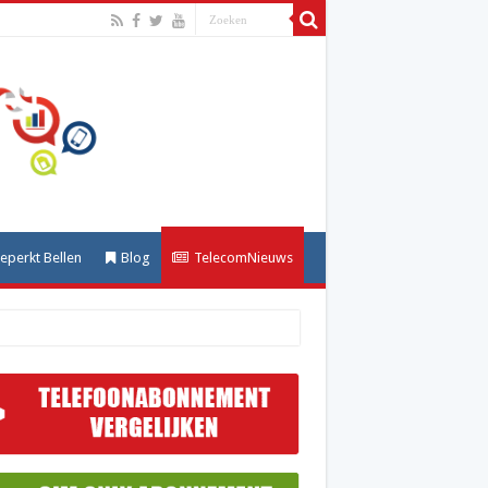
perkt Bellen
Blog
TelecomNieuws