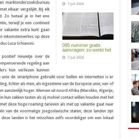
van marktonderzoeksbureau
7 juli 2026
t elkaar vergelijkt. Bij elk
nd. Zo betaal je in het ene
ie, terwijl je een continent
r vakantie extra kunt gaan
un inkomstenverlies op deze
ldus Luca Schiavoni.
085 nummer gratis
aanvragen: zo werkt het
 positief nieuwtje over de
7 juli 2026
 compenserende regeling aan
ers hun verliezen kunnen
nie de smartphone gebruikt voor bellen en internetten is er
ng. Echter als men, als ingezetene van de Europese unie, van of
en aanzienlijk hoger. Mensen uit noord Afrika (Marokko, Algerije,
n hun zakken tasten als zij mobiel contact willen houden met het
met deze hoge roaming tarieven als met op vakantie gaat naar
n van de voormalige Joegoslavische staten, deze landen zijn
 deze landen is het misschien zelfs voordeliger om een lokaal