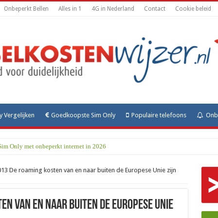
Onbeperkt Bellen
Alles in 1
4G in Nederland
Contact
Cookie beleid
y Vergelijken
Goedkoopste Sim Only
Populaire telefoons
Onbe
Sim Only met onbeperkt internet in 2026
2013 De roaming kosten van en naar buiten de Europese Unie zijn
ten van en naar buiten de Europese Unie