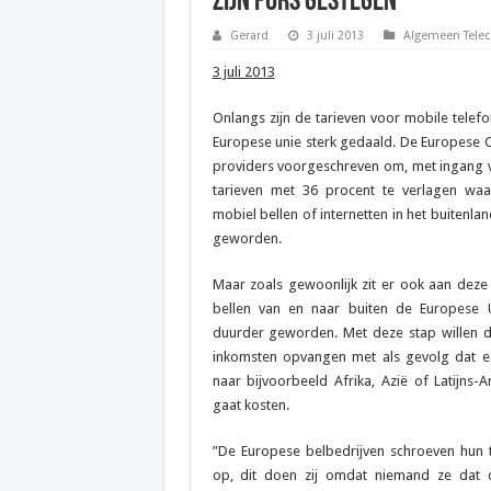
zijn fors gestegen
Gerard
3 juli 2013
Algemeen Tele
3 juli 2013
Onlangs zijn de tarieven voor mobile telefo
Europese unie sterk gedaald. De Europese 
providers voorgeschreven om, met ingang v
tarieven met 36 procent te verlagen wa
mobiel bellen of internetten in het buitenla
geworden.
Maar zoals gewoonlijk zit er ook aan deze 
bellen van en naar buiten de Europese Un
duurder geworden. Met deze stap willen de
inkomsten opvangen met als gevolg dat e
naar bijvoorbeeld Afrika, Azië of Latijns
gaat kosten.
”De Europese belbedrijven schroeven hun t
op, dit doen zij omdat niemand ze dat 