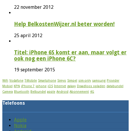
22 november 2012
Help BelkostenWijzer.nl beter worden!
25 april 2012
Titel: iPhone 6S komt er aan, maar volgt er
ook nog een iPhone 6C?
19 september 2015
WiFi
Vodafone
T-Mobile
Smartphone
Simyo
Simpel
sim-only
samsung
Provider
Mobiel
KPN
iPhone 7
iphone
iOS
Internet
galaxy
Draadloos opladen
databundel
Camera
Bluetooth
Belbundel
apple
Android
Abonnement
4G
Telefoons
Apple
Nokia