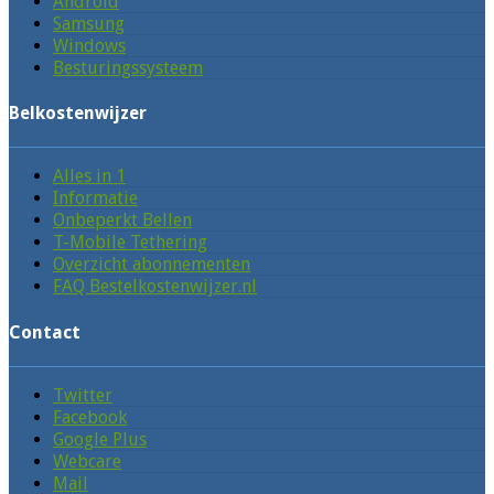
Android
Samsung
Windows
Besturingssysteem
Belkostenwijzer
Alles in 1
Informatie
Onbeperkt Bellen
T-Mobile Tethering
Overzicht abonnementen
FAQ Bestelkostenwijzer.nl
Contact
Twitter
Facebook
Google Plus
Webcare
Mail