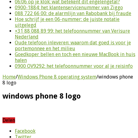
06:06 op je klok: wat betekent dit engelengetal?
0900-1884: het klantenservicenummer van Ziggo
088 722 66 00: de alarmlijn van Rabobank bij fraude
Hoe schrijf je een 06-nummer: de juiste notatie
uitgelegd
+31 88 088 89 99: het telefoonnummer van Verisure
Nederland
Oude telefoon inleveren: waarom dat goed is voor je
portemonnee en het milieu
Goedkoper bellen en toch een nieuwe MacBook in huis
halen
0900 OV9292: het telefoonnummer voor al je reisinfo
Home
/
Windows Phone 8 operating system
/
windows phone
8 logo
windows phone 8 logo
Delen
Facebook
Twitter