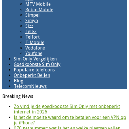
MTV Mobile
Robin Mobile
Simpel
Simyo
Sizz
Tele2
Telfort
T-Mobile
Vodafone
Youfone
Sim Only Vergelijken
Goedkoopste Sim Only
Populaire telefoons
Onbeperkt Bellen
Blog
TelecomNieuws
Breaking News
Zo vind je de goedkoopste Sim Only met onbeperkt
internet in 2026
Is het de moeite waard om te betalen voor een VPN op
je iPhone?
070 netnummer: wat is het en welke plaatsen vallen