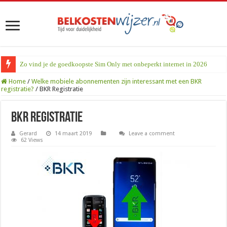
Zo vind je de goedkoopste Sim Only met onbeperkt internet in 2026
Home
/
Welke mobiele abonnementen zijn interessant met een BKR
registratie?
/
BKR Registratie
BKR Registratie
Gerard
14 maart 2019
Leave a comment
62 Views