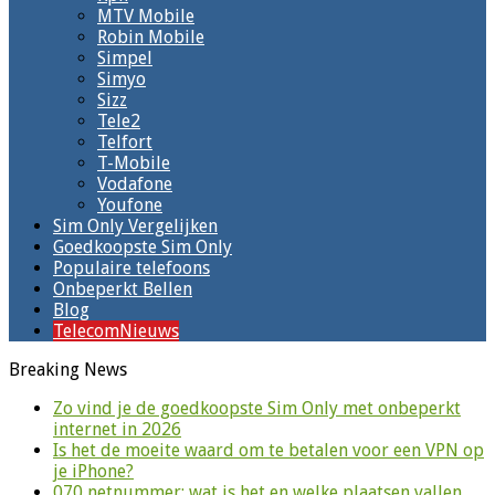
MTV Mobile
Robin Mobile
Simpel
Simyo
Sizz
Tele2
Telfort
T-Mobile
Vodafone
Youfone
Sim Only Vergelijken
Goedkoopste Sim Only
Populaire telefoons
Onbeperkt Bellen
Blog
TelecomNieuws
Breaking News
Zo vind je de goedkoopste Sim Only met onbeperkt
internet in 2026
Is het de moeite waard om te betalen voor een VPN op
je iPhone?
070 netnummer: wat is het en welke plaatsen vallen