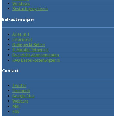
Windows
Besturingssysteem
Belkostenwijzer
Alles in 1
Informatie
Onbeperkt Bellen
T-Mobile Tethering
Overzicht abonnementen
FAQ Bestelkostenwijzer.nl
Contact
Twitter
Facebook
Google Plus
Webcare
Mail
RSS