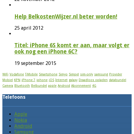
Help BelkostenWijzer.nl beter worden!
25 april 2012
Titel: iPhone 6S komt er aan, maar volgt er
ook nog een iPhone 6C?
19 september 2015
WiFi
Vodafone
T-Mobile
Smartphone
Simyo
Simpel
sim-only
samsung
Provider
Mobiel
KPN
iPhone 7
iphone
iOS
Internet
galaxy
Draadloos opladen
databundel
Camera
Bluetooth
Belbundel
apple
Android
Abonnement
4G
Telefoons
Apple
Nokia
Android
Samsung