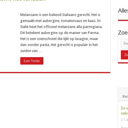
 kom je erachter wie er belde
Alle
t betaal je als beller en als bedrijf?
Melanzane is een bekend Italiaans gerecht. Het is
gemaakt met aubergine, tomatensaus en kaas. In
is het en wat moet je ermee?
Italië heet het officieel melanzane alla parmigiana.
spoednummer van de politie uitgelegd
Zoe
Dit betekent aubergine op de manier van Parma.
Het is een ovenschotel die lijkt op lasagne, maar
arom belt dit nummer en wat moet je doen?
dan zonder pasta. Het gerecht is populair in het
at betaal je en hoe zit het precies?
zuiden van …
st het en wanneer bel je dit nummer?
Lees Verder
at betaal je per maand?
oonnummer voor reisinfo in het ov
e betaalt voor een 088-nummer
ijken: zo weet je of je te veel betaalt
Rec
dit nummer en wie zit erachter?
Zo v
 betekent dit engelengetal?
onbe
1 d
tenservicenummer van Ziggo