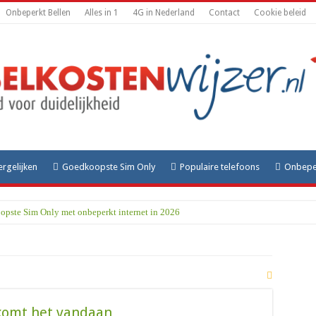
Onbeperkt Bellen
Alles in 1
4G in Nederland
Contact
Cookie beleid
ergelijken
Goedkoopste Sim Only
Populaire telefoons
Onbeper
opste Sim Only met onbeperkt internet in 2026
rd om te betalen voor een VPN op je iPhone?
s het en welke plaatsen vallen eronder?
bekende netnummer en de stad Rotterdam
et en waar komt het vandaan?
komt het vandaan