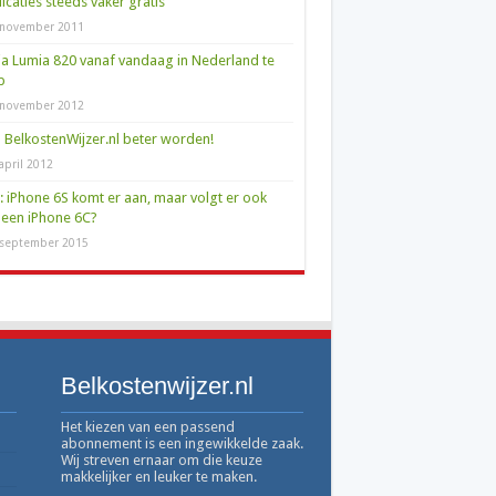
icaties steeds vaker gratis
 november 2011
a Lumia 820 vanaf vandaag in Nederland te
p
 november 2012
 BelkostenWijzer.nl beter worden!
april 2012
l: iPhone 6S komt er aan, maar volgt er ook
een iPhone 6C?
 september 2015
Belkostenwijzer.nl
Het kiezen van een passend
abonnement is een ingewikkelde zaak.
Wij streven ernaar om die keuze
makkelijker en leuker te maken.