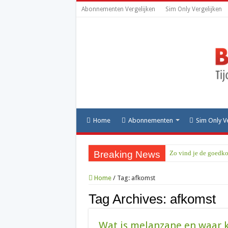
Abonnementen Vergelijken
Sim Only Vergelijken
Home
Abonnementen
Sim Only V
Breaking News
Zo vind je de goedko
Is het de moeite waa
Home
/
Tag:
afkomst
070 netnummer: wat i
Tag Archives:
afkomst
010: alles over het 
085 nummer: wat is h
Wat is melanzane en waar 