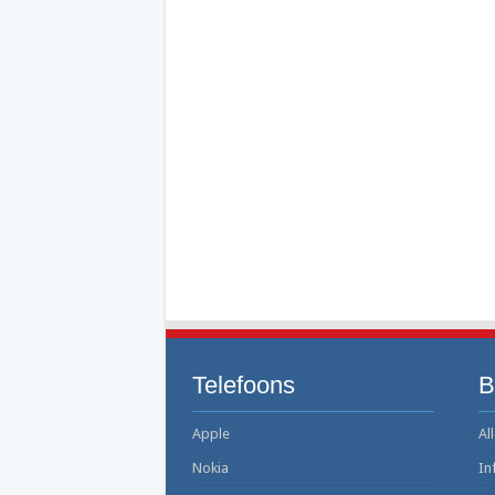
088 722 66 00: de al
Hoe schrijf je een 06
+31 88 088 89 99: h
Oude telefoon inleve
Goedkoper bellen en
0900 OV9292: het tel
Telefoons
B
Apple
All
Nokia
In