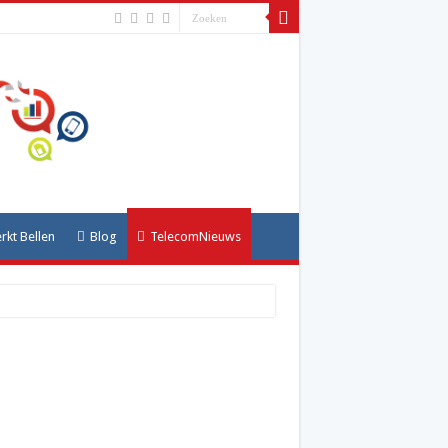
kt Bellen
Blog
TelecomNieuws