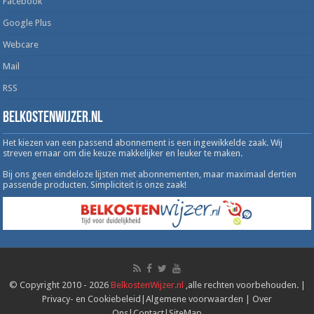
Facebook
Google Plus
Webcare
Mail
RSS
Belkostenwijzer.nl
Het kiezen van een passend abonnement is een ingewikkelde zaak. Wij
streven ernaar om die keuze makkelijker en leuker te maken.
Bij ons geen eindeloze lijsten met abonnementen, maar maximaal dertien
passende producten. Simpliciteit is onze zaak!
© Copyright 2010 - 2026
BelkostenWijzer.nl
,alle rechten voorbehouden. |
Privacy- en Cookiebeleid
|
Algemene voorwaarden
|
Over
Ons
|
Contact
|
SiteMap