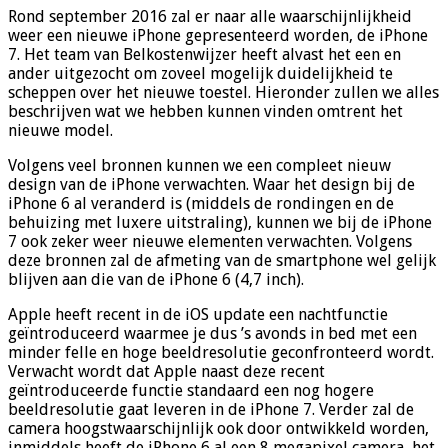
Rond september 2016 zal er naar alle waarschijnlijkheid
weer een nieuwe iPhone gepresenteerd worden, de iPhone
7. Het team van Belkostenwijzer heeft alvast het een en
ander uitgezocht om zoveel mogelijk duidelijkheid te
scheppen over het nieuwe toestel. Hieronder zullen we alles
beschrijven wat we hebben kunnen vinden omtrent het
nieuwe model.
Volgens veel bronnen kunnen we een compleet nieuw
design van de iPhone verwachten. Waar het design bij de
iPhone 6 al veranderd is (middels de rondingen en de
behuizing met luxere uitstraling), kunnen we bij de iPhone
7 ook zeker weer nieuwe elementen verwachten. Volgens
deze bronnen zal de afmeting van de smartphone wel gelijk
blijven aan die van de iPhone 6 (4,7 inch).
Apple heeft recent in de iOS update een nachtfunctie
geïntroduceerd waarmee je dus ’s avonds in bed met een
minder felle en hoge beeldresolutie geconfronteerd wordt.
Verwacht wordt dat Apple naast deze recent
geïntroduceerde functie standaard een nog hogere
beeldresolutie gaat leveren in de iPhone 7. Verder zal de
camera hoogstwaarschijnlijk ook door ontwikkeld worden,
inmiddels heeft de iPhone 6 al een 8 megapixel camera, het