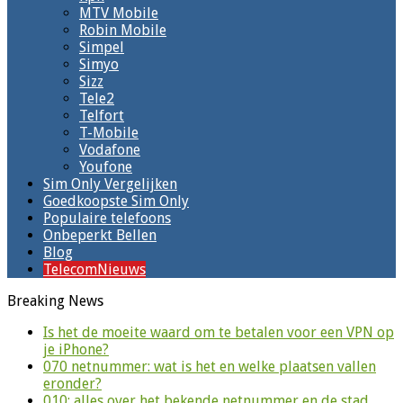
MTV Mobile
Robin Mobile
Simpel
Simyo
Sizz
Tele2
Telfort
T-Mobile
Vodafone
Youfone
Sim Only Vergelijken
Goedkoopste Sim Only
Populaire telefoons
Onbeperkt Bellen
Blog
TelecomNieuws
Breaking News
Is het de moeite waard om te betalen voor een VPN op
je iPhone?
070 netnummer: wat is het en welke plaatsen vallen
eronder?
010: alles over het bekende netnummer en de stad