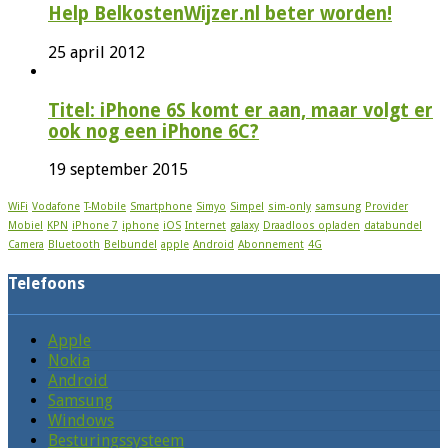
Help BelkostenWijzer.nl beter worden!
25 april 2012
Titel: iPhone 6S komt er aan, maar volgt er
ook nog een iPhone 6C?
19 september 2015
WiFi
Vodafone
T-Mobile
Smartphone
Simyo
Simpel
sim-only
samsung
Provider
Mobiel
KPN
iPhone 7
iphone
iOS
Internet
galaxy
Draadloos opladen
databundel
Camera
Bluetooth
Belbundel
apple
Android
Abonnement
4G
Telefoons
Apple
Nokia
Android
Samsung
Windows
Besturingssysteem