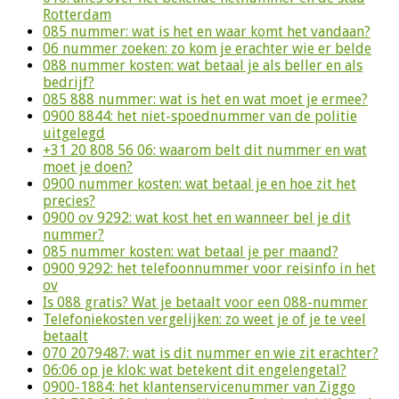
Rotterdam
085 nummer: wat is het en waar komt het vandaan?
06 nummer zoeken: zo kom je erachter wie er belde
088 nummer kosten: wat betaal je als beller en als
bedrijf?
085 888 nummer: wat is het en wat moet je ermee?
0900 8844: het niet-spoednummer van de politie
uitgelegd
+31 20 808 56 06: waarom belt dit nummer en wat
moet je doen?
0900 nummer kosten: wat betaal je en hoe zit het
precies?
0900 ov 9292: wat kost het en wanneer bel je dit
nummer?
085 nummer kosten: wat betaal je per maand?
0900 9292: het telefoonnummer voor reisinfo in het
ov
Is 088 gratis? Wat je betaalt voor een 088-nummer
Telefoniekosten vergelijken: zo weet je of je te veel
betaalt
070 2079487: wat is dit nummer en wie zit erachter?
06:06 op je klok: wat betekent dit engelengetal?
0900-1884: het klantenservicenummer van Ziggo