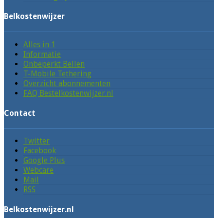
Belkostenwijzer
Alles in 1
Informatie
Onbeperkt Bellen
T-Mobile Tethering
Overzicht abonnementen
FAQ Bestelkostenwijzer.nl
Contact
Twitter
Facebook
Google Plus
Webcare
Mail
RSS
Belkostenwijzer.nl