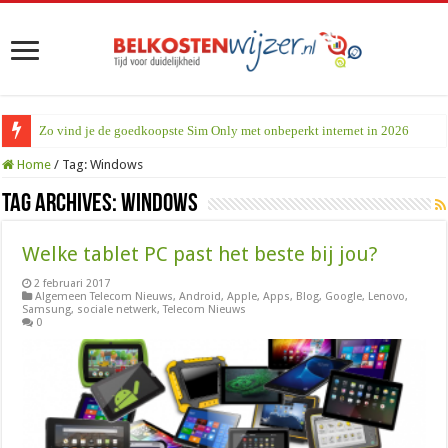
Zo vind je de goedkoopste Sim Only met onbeperkt internet in 2026
Home
/
Tag:
Windows
Tag Archives:
Windows
Welke tablet PC past het beste bij jou?
2 februari 2017
Algemeen Telecom Nieuws
,
Android
,
Apple
,
Apps
,
Blog
,
Google
,
Lenovo
,
Samsung
,
sociale netwerk
,
Telecom Nieuws
0