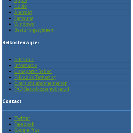
Apple
Nokia
Android
Samsung
Windows
Besturingssysteem
Belkostenwijzer
Alles in 1
Informatie
Onbeperkt Bellen
T-Mobile Tethering
Overzicht abonnementen
FAQ Bestelkostenwijzer.nl
Contact
Twitter
Facebook
Google Plus