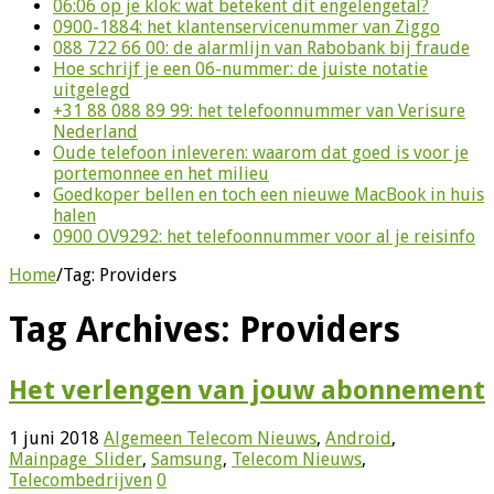
06:06 op je klok: wat betekent dit engelengetal?
0900-1884: het klantenservicenummer van Ziggo
088 722 66 00: de alarmlijn van Rabobank bij fraude
Hoe schrijf je een 06-nummer: de juiste notatie
uitgelegd
+31 88 088 89 99: het telefoonnummer van Verisure
Nederland
Oude telefoon inleveren: waarom dat goed is voor je
portemonnee en het milieu
Goedkoper bellen en toch een nieuwe MacBook in huis
halen
0900 OV9292: het telefoonnummer voor al je reisinfo
Home
/
Tag:
Providers
Tag Archives:
Providers
Het verlengen van jouw abonnement
1 juni 2018
Algemeen Telecom Nieuws
,
Android
,
Mainpage_Slider
,
Samsung
,
Telecom Nieuws
,
Telecombedrijven
0