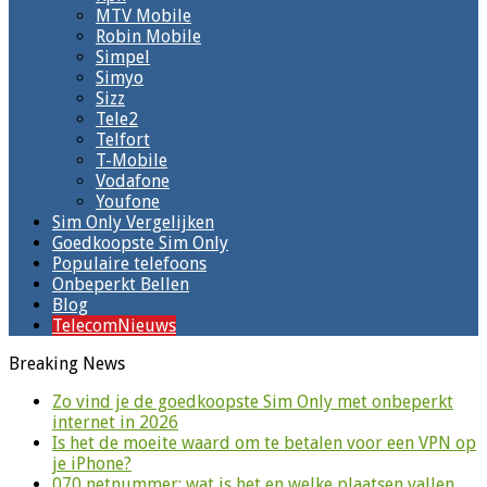
MTV Mobile
Robin Mobile
Simpel
Simyo
Sizz
Tele2
Telfort
T-Mobile
Vodafone
Youfone
Sim Only Vergelijken
Goedkoopste Sim Only
Populaire telefoons
Onbeperkt Bellen
Blog
TelecomNieuws
Breaking News
Zo vind je de goedkoopste Sim Only met onbeperkt
internet in 2026
Is het de moeite waard om te betalen voor een VPN op
je iPhone?
070 netnummer: wat is het en welke plaatsen vallen