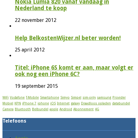
Nokia Lumia 820 vanaf vandaag in
Nederland te koop
22 november 2012
Help BelkostenWijzer.nl beter worden!
25 april 2012
Titel: iPhone 6S komt er aan, maar volgt er
ook nog een iPhone 6C?
19 september 2015
WiFi
Vodafone
T-Mobile
Smartphone
Simyo
Simpel
sim-only
samsung
Provider
Mobiel
KPN
iPhone 7
iphone
iOS
Internet
galaxy
Draadloos opladen
databundel
Camera
Bluetooth
Belbundel
apple
Android
Abonnement
4G
Telefoons