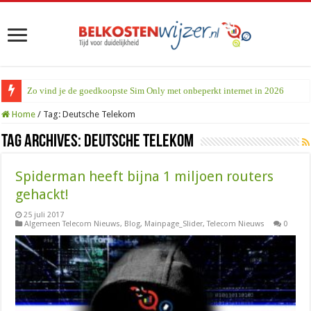
Zo vind je de goedkoopste Sim Only met onbeperkt internet in 2026
Home
/
Tag:
Deutsche Telekom
Tag Archives:
Deutsche Telekom
Spiderman heeft bijna 1 miljoen routers
gehackt!
25 juli 2017
Algemeen Telecom Nieuws
,
Blog
,
Mainpage_Slider
,
Telecom Nieuws
0