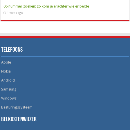
06 nummer zoeken: zo kom je erachter wie er belde
1 week ago
Telefoons
Apple
Nokia
Android
Samsung
Windows
Besturingssysteem
Belkostenwijzer