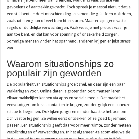
of labels. Je bent meer dan vrienden, want er is vaak sprake van
gevoelens of aantrekkingskracht. Toch spreek je meestal niet uit dat je
een stel bent. Je doet misschien dingen samen die geliefden ook doen,
zoals uit eten gaan of veel berichten sturen. Maar er zijn geen vaste
regels of duidelijke verwachtingen. Vaak weet je niet precies waar je
aan toe bent, en dat kan voor spanning of onzekerheid zorgen.
Sommige mensen vinden het spannend, anderen krijgen er juist stress
van.
Waarom situationships zo
populair zijn geworden
De populariteit van situationships groeit snel, en daar zijn een paar
verklaringen voor. Online daten is groter dan ooit, mensen leren
elkaar makkelijker kennen via apps en sociale media. Dat maakt het
eenvoudiger om losse contacten te krijgen, zonder gelijk een serieuze
relatie te beginnen. Ook lijken jongeren minder haast te hebben om
zich vast te leggen. Ze willen eerst ontdekken of ze goed bij iemand
passen. Een situationship geeft daarvoor meer ruimte, zonder meteen
verplichtingen of verwachtingen. In het algemeen-telecom-nieuws zie
je dat vooral jonge mensen praten over hun zoektocht en twijfels