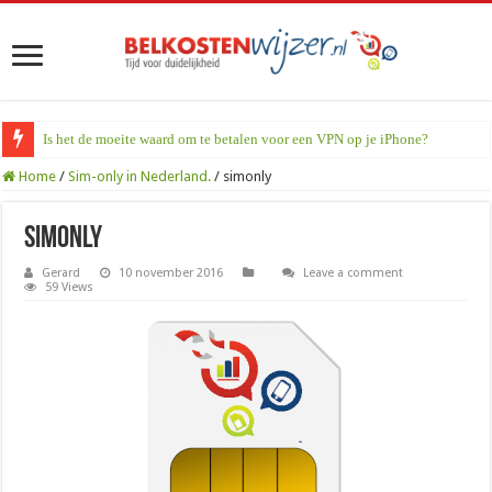
Is het de moeite waard om te betalen voor een VPN op je iPhone?
Home
/
Sim-only in Nederland.
/
simonly
simonly
Gerard
10 november 2016
Leave a comment
59 Views