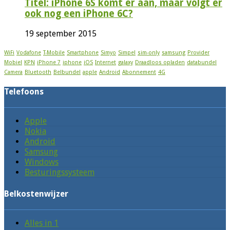
Titel: iPhone 6S komt er aan, maar volgt er
ook nog een iPhone 6C?
19 september 2015
WiFi
Vodafone
T-Mobile
Smartphone
Simyo
Simpel
sim-only
samsung
Provider
Mobiel
KPN
iPhone 7
iphone
iOS
Internet
galaxy
Draadloos opladen
databundel
Camera
Bluetooth
Belbundel
apple
Android
Abonnement
4G
Telefoons
Apple
Nokia
Android
Samsung
Windows
Besturingssysteem
Belkostenwijzer
Alles in 1