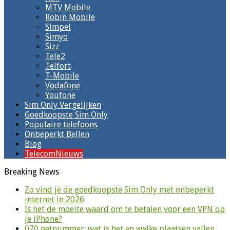
MTV Mobile
Robin Mobile
Simpel
Simyo
Sizz
Tele2
Telfort
T-Mobile
Vodafone
Youfone
Sim Only Vergelijken
Goedkoopste Sim Only
Populaire telefoons
Onbeperkt Bellen
Blog
TelecomNieuws
Breaking News
Zo vind je de goedkoopste Sim Only met onbeperkt
internet in 2026
Is het de moeite waard om te betalen voor een VPN op
je iPhone?
070 netnummer: wat is het en welke plaatsen vallen