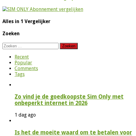
Alles in 1 Vergelijker
Zoeken
Zoeken
naar:
Recent
Popular
Comments
Tags
Zo vind je de goedkoopste Sim Only met
onbeperkt internet in 2026
1 dag ago
Is het de moeite waard om te betalen voor