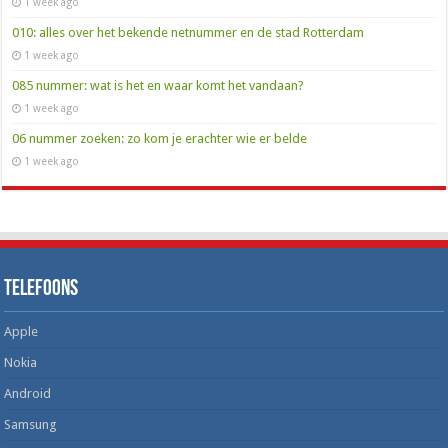
1 week ago
010: alles over het bekende netnummer en de stad Rotterdam
1 week ago
085 nummer: wat is het en waar komt het vandaan?
1 week ago
06 nummer zoeken: zo kom je erachter wie er belde
1 week ago
Telefoons
Apple
Nokia
Android
Samsung