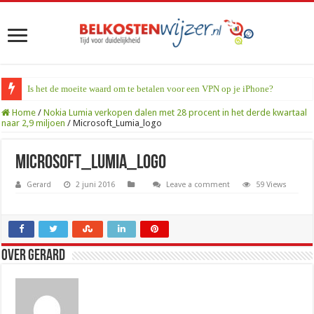
Is het de moeite waard om te betalen voor een VPN op je iPhone?
Home
/
Nokia Lumia verkopen dalen met 28 procent in het derde kwartaal
naar 2,9 miljoen
/
Microsoft_Lumia_logo
Microsoft_Lumia_logo
Gerard
2 juni 2016
Leave a comment
59 Views
Over Gerard