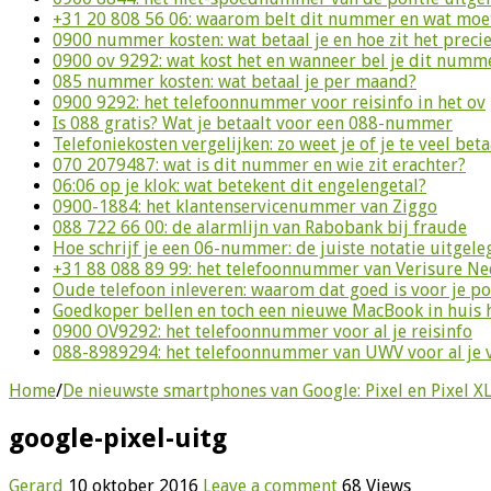
+31 20 808 56 06: waarom belt dit nummer en wat moet
0900 nummer kosten: wat betaal je en hoe zit het preci
0900 ov 9292: wat kost het en wanneer bel je dit numm
085 nummer kosten: wat betaal je per maand?
0900 9292: het telefoonnummer voor reisinfo in het ov
Is 088 gratis? Wat je betaalt voor een 088-nummer
Telefoniekosten vergelijken: zo weet je of je te veel beta
070 2079487: wat is dit nummer en wie zit erachter?
06:06 op je klok: wat betekent dit engelengetal?
0900-1884: het klantenservicenummer van Ziggo
088 722 66 00: de alarmlijn van Rabobank bij fraude
Hoe schrijf je een 06-nummer: de juiste notatie uitgele
+31 88 088 89 99: het telefoonnummer van Verisure N
Oude telefoon inleveren: waarom dat goed is voor je p
Goedkoper bellen en toch een nieuwe MacBook in huis 
0900 OV9292: het telefoonnummer voor al je reisinfo
088-8989294: het telefoonnummer van UWV voor al je 
Home
/
De nieuwste smartphones van Google: Pixel en Pixel X
google-pixel-uitg
Gerard
10 oktober 2016
Leave a comment
68 Views