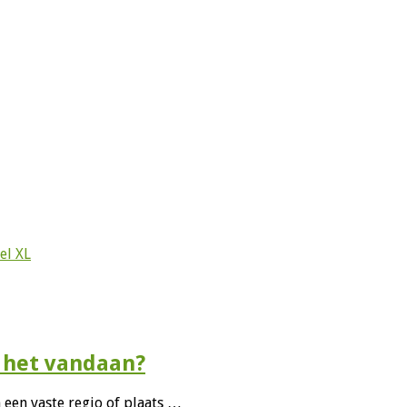
el XL
 het vandaan?
een vaste regio of plaats …