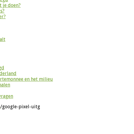
 je doen?
es?
er?
alt
gd
ederland
ortemonnee en het milieu
halen
vragen
L
/
google-pixel-uitg