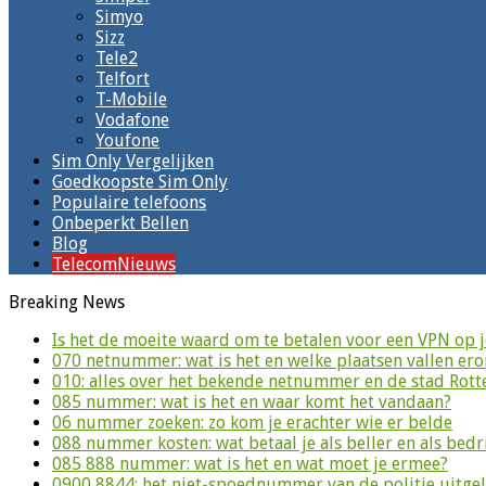
Simyo
Sizz
Tele2
Telfort
T-Mobile
Vodafone
Youfone
Sim Only Vergelijken
Goedkoopste Sim Only
Populaire telefoons
Onbeperkt Bellen
Blog
TelecomNieuws
Breaking News
Is het de moeite waard om te betalen voor een VPN op 
070 netnummer: wat is het en welke plaatsen vallen er
010: alles over het bekende netnummer en de stad Rot
085 nummer: wat is het en waar komt het vandaan?
06 nummer zoeken: zo kom je erachter wie er belde
088 nummer kosten: wat betaal je als beller en als bedri
085 888 nummer: wat is het en wat moet je ermee?
0900 8844: het niet-spoednummer van de politie uitge