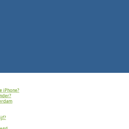
je iPhone?
onder?
terdam
jf?
legd