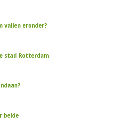
n vallen eronder?
de stad Rotterdam
andaan?
r belde