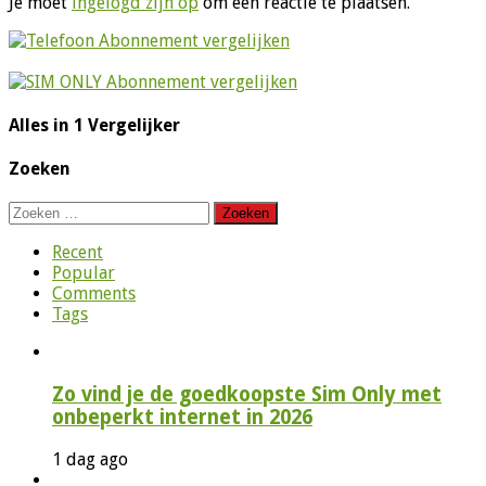
Je moet
ingelogd zijn op
om een reactie te plaatsen.
Alles in 1 Vergelijker
Zoeken
Zoeken
naar:
Recent
Popular
Comments
Tags
Zo vind je de goedkoopste Sim Only met
onbeperkt internet in 2026
1 dag ago