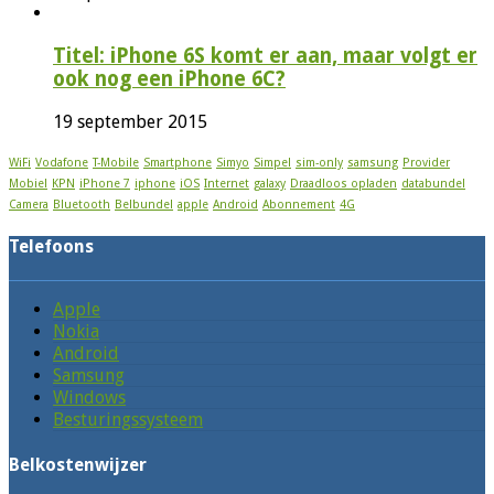
Titel: iPhone 6S komt er aan, maar volgt er
ook nog een iPhone 6C?
19 september 2015
WiFi
Vodafone
T-Mobile
Smartphone
Simyo
Simpel
sim-only
samsung
Provider
Mobiel
KPN
iPhone 7
iphone
iOS
Internet
galaxy
Draadloos opladen
databundel
Camera
Bluetooth
Belbundel
apple
Android
Abonnement
4G
Telefoons
Apple
Nokia
Android
Samsung
Windows
Besturingssysteem
Belkostenwijzer