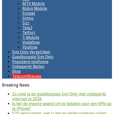
MTV Mobile
Robin Mobile
Simpel
Simyo
Sizz
Tele2
Telfort
T-Mobile
Vodafone
Youfone
Sim Only Vergelijken
Goedkoopste Sim Only
Populaire telefoons
Onbeperkt Bellen
Blog
TelecomNieuws
Breaking News
Zo vind je de goedkoopste Sim Only met onbeperkt
internet in 2026
Is het de moeite waard om te betalen voor een VPN op
je iPhone?
070 netnummer: wat is het en welke plaatsen vallen