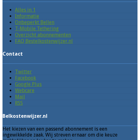
Alles in 1
Informatie
Onbeperkt Bellen
T-Mobile Tethering
Overzicht abonnementen
FAQ Bestelkostenwijzer.nl
Contact
Twitter
Facebook
Google Plus
Webcare
Mail
RSS
Belkostenwijzer.nl
Het kiezen van een passend abonnement is een
ingewikkelde zaak. Wij streven ernaar om die keuze