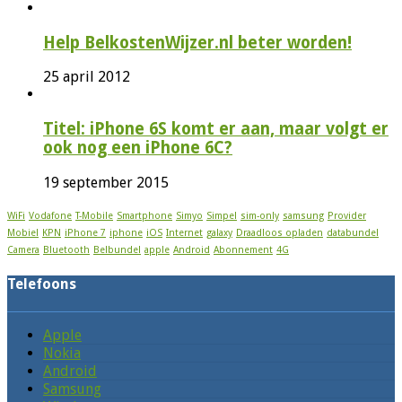
Help BelkostenWijzer.nl beter worden!
25 april 2012
Titel: iPhone 6S komt er aan, maar volgt er
ook nog een iPhone 6C?
19 september 2015
WiFi
Vodafone
T-Mobile
Smartphone
Simyo
Simpel
sim-only
samsung
Provider
Mobiel
KPN
iPhone 7
iphone
iOS
Internet
galaxy
Draadloos opladen
databundel
Camera
Bluetooth
Belbundel
apple
Android
Abonnement
4G
Telefoons
Apple
Nokia
Android
Samsung