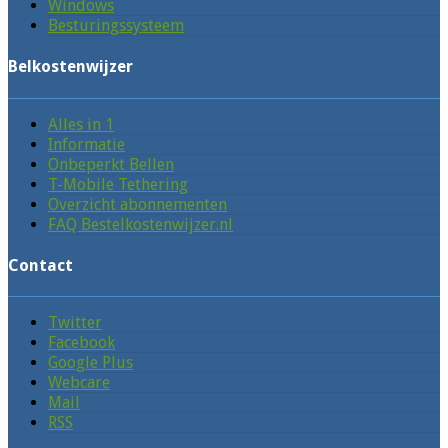
Windows
Besturingssysteem
Belkostenwijzer
Alles in 1
Informatie
Onbeperkt Bellen
T-Mobile Tethering
Overzicht abonnementen
FAQ Bestelkostenwijzer.nl
Contact
Twitter
Facebook
Google Plus
Webcare
Mail
RSS