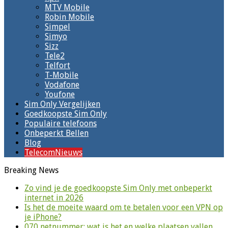
MTV Mobile
Robin Mobile
Simpel
Simyo
Sizz
Tele2
Telfort
T-Mobile
Vodafone
Youfone
Sim Only Vergelijken
Goedkoopste Sim Only
Populaire telefoons
Onbeperkt Bellen
Blog
TelecomNieuws
Breaking News
Zo vind je de goedkoopste Sim Only met onbeperkt
internet in 2026
Is het de moeite waard om te betalen voor een VPN op
je iPhone?
070 netnummer: wat is het en welke plaatsen vallen