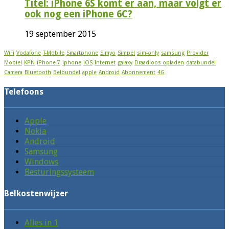
Titel: iPhone 6S komt er aan, maar volgt er
ook nog een iPhone 6C?
19 september 2015
WiFi
Vodafone
T-Mobile
Smartphone
Simyo
Simpel
sim-only
samsung
Provider
Mobiel
KPN
iPhone 7
iphone
iOS
Internet
galaxy
Draadloos opladen
databundel
Camera
Bluetooth
Belbundel
apple
Android
Abonnement
4G
Telefoons
Apple
Nokia
Android
Samsung
Windows
Besturingssysteem
Belkostenwijzer
Alles in 1