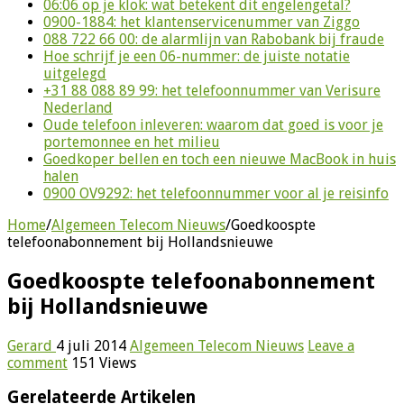
06:06 op je klok: wat betekent dit engelengetal?
0900-1884: het klantenservicenummer van Ziggo
088 722 66 00: de alarmlijn van Rabobank bij fraude
Hoe schrijf je een 06-nummer: de juiste notatie
uitgelegd
+31 88 088 89 99: het telefoonnummer van Verisure
Nederland
Oude telefoon inleveren: waarom dat goed is voor je
portemonnee en het milieu
Goedkoper bellen en toch een nieuwe MacBook in huis
halen
0900 OV9292: het telefoonnummer voor al je reisinfo
Home
/
Algemeen Telecom Nieuws
/
Goedkoospte
telefoonabonnement bij Hollandsnieuwe
Goedkoospte telefoonabonnement
bij Hollandsnieuwe
Gerard
4 juli 2014
Algemeen Telecom Nieuws
Leave a
comment
151 Views
Gerelateerde Artikelen