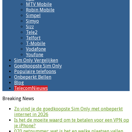
MTV Mobile
Robin Mobile
Simpel
Simyo
Sizz
Tele2
Telfort
T-Mobile
Vodafone
Youfone
Sim Only Vergelijken
Goedkoopste Sim Only
Populaire telefoons
Onbeperkt Bellen
Blog
TelecomNieuws
Breaking News
Zo vind je de goedkoopste Sim Only met onbeperkt
internet in 2026
Is het de moeite waard om te betalen voor een VPN op
je iPhone?
070 netnummer: wat is het en welke plaatsen vallen