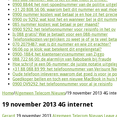
0900 8844: het niet-spoednummer van de politie uitge
+31 20 808 56 06: waarom belt dit nummer en wat moet
0900 nummer kosten: wat betaal je en hoe zit het preci
0900 ov 9292: wat kost het en wanneer bel je dit numm
085 nummer kosten: wat betaal je per maand?
0900 9292: het telefoonnummer voor reisinfo in het ov
Is 088 gratis? Wat je betaalt voor een 088-nummer
Telefoniekosten vergelijken: zo weet je of je te veel beta
070 2079487: wat is dit nummer en wie zit erachter?
06:06 op je klok: wat betekent dit engelengetal?
0900-1884: het klantenservicenummer van Ziggo
088 722 66 00: de alarmlijn van Rabobank bij fraude
Hoe schrijf je een 06-nummer: de juiste notatie uitgele
+31 88 088 89 99: het telefoonnummer van Verisure N
Oude telefoon inleveren: waarom dat goed is voor je p
Goedkoper bellen en toch een nieuwe MacBook in huis 
0900 OV9292: het telefoonnummer voor al je reisinfo
Home
/
Algemeen Telecom Nieuws
/
19 november 2013 4G inte
19 november 2013 4G internet
Gerard
19 november 2013
Algemeen Telecom Nieuws
Leave 