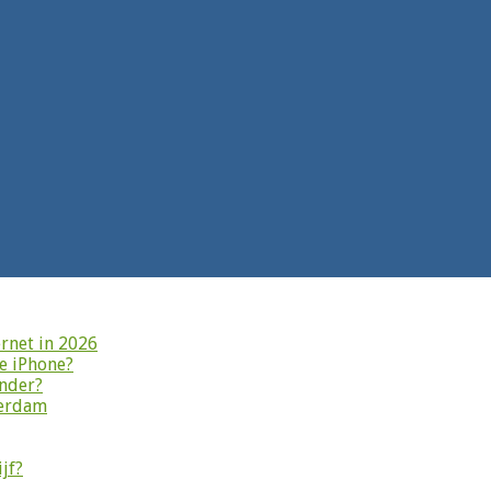
rnet in 2026
je iPhone?
onder?
terdam
jf?