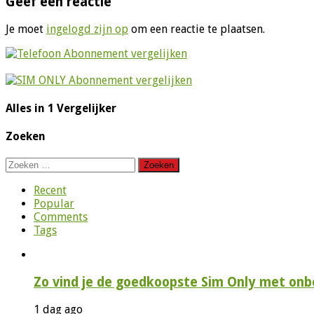
Geef een reactie
Je moet
ingelogd zijn op
om een reactie te plaatsen.
Alles in 1 Vergelijker
Zoeken
Zoeken
naar:
Recent
Popular
Comments
Tags
Zo vind je de goedkoopste Sim Only met onbe
1 dag ago