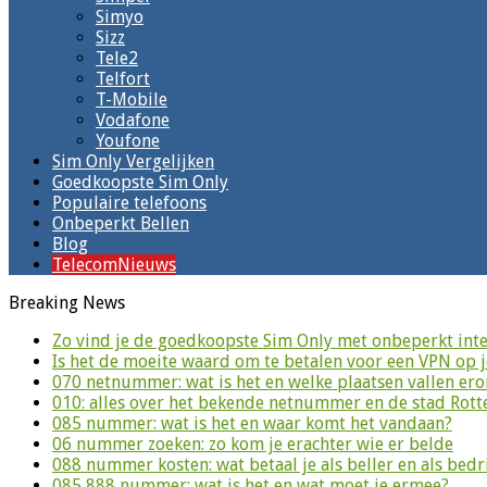
Simyo
Sizz
Tele2
Telfort
T-Mobile
Vodafone
Youfone
Sim Only Vergelijken
Goedkoopste Sim Only
Populaire telefoons
Onbeperkt Bellen
Blog
TelecomNieuws
Breaking News
Zo vind je de goedkoopste Sim Only met onbeperkt inte
Is het de moeite waard om te betalen voor een VPN op 
070 netnummer: wat is het en welke plaatsen vallen er
010: alles over het bekende netnummer en de stad Rot
085 nummer: wat is het en waar komt het vandaan?
06 nummer zoeken: zo kom je erachter wie er belde
088 nummer kosten: wat betaal je als beller en als bedri
085 888 nummer: wat is het en wat moet je ermee?