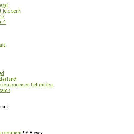
legd
 je doen?
es?
er?
alt
gd
ederland
ortemonnee en het milieu
halen
rnet
a comment
98 Views