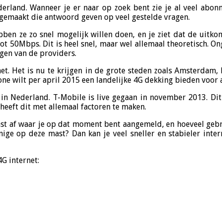
ederland. Wanneer je er naar op zoek bent zie je al veel ab
a gemaakt die antwoord geven op veel gestelde vragen.
bben ze zo snel mogelijk willen doen, en je ziet dat de uitko
t 50Mbps. Dit is heel snel, maar wel allemaal theoretisch. Ong
egen van de providers.
et. Het is nu te krijgen in de grote steden zoals Amsterdam, 
e wilt per april 2015 een landelijke 4G dekking bieden voor a
in Nederland. T-Mobile is live gegaan in november 2013. Dit i
 heeft dit met allemaal factoren te maken.
mast af waar je op dat moment bent aangemeld, en hoeveel gebru
s enige op deze mast? Dan kan je veel sneller en stabieler 
G internet: