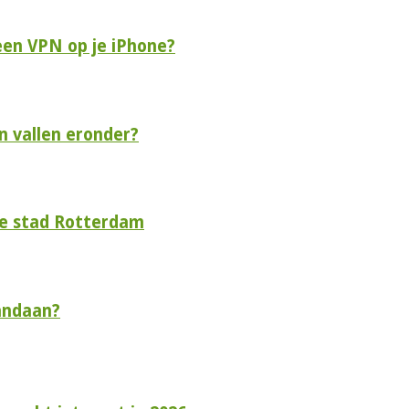
een VPN op je iPhone?
n vallen eronder?
de stad Rotterdam
andaan?