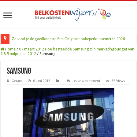
Zo vind je de goedkoopste Sim Only met onbeperkt internet in 2026
Home
/
07 maart 2012 Hoe besteedde Samsung zijn marketingbudget van
€ 8,5 miljoen in 2012
/
Samsung
Samsung
Gerard
6 juni 2016
Leave a comment
56 Views