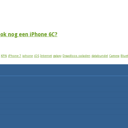
 ook nog een iPhone 6C?
KPN
iPhone 7
iphone
iOS
Internet
galaxy
Draadloos opladen
databundel
Camera
Blue