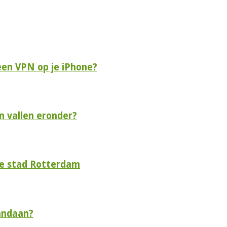
een VPN op je iPhone?
n vallen eronder?
de stad Rotterdam
andaan?