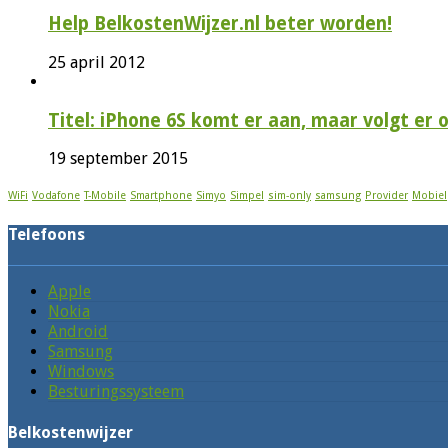
Help BelkostenWijzer.nl beter worden!
25 april 2012
Titel: iPhone 6S komt er aan, maar volgt er
19 september 2015
WiFi
Vodafone
T-Mobile
Smartphone
Simyo
Simpel
sim-only
samsung
Provider
Mobiel
Telefoons
Apple
Nokia
Android
Samsung
Windows
Besturingssysteem
Belkostenwijzer