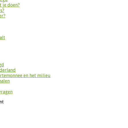
 je doen?
es?
er?
alt
gd
ederland
ortemonnee en het milieu
halen
vragen
nt