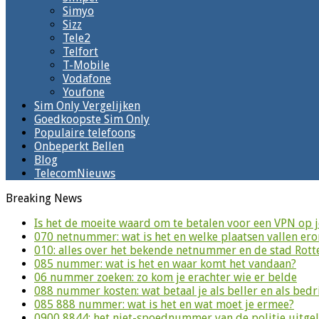
Simyo
Sizz
Tele2
Telfort
T-Mobile
Vodafone
Youfone
Sim Only Vergelijken
Goedkoopste Sim Only
Populaire telefoons
Onbeperkt Bellen
Blog
TelecomNieuws
Breaking News
Is het de moeite waard om te betalen voor een VPN op 
070 netnummer: wat is het en welke plaatsen vallen er
010: alles over het bekende netnummer en de stad Rot
085 nummer: wat is het en waar komt het vandaan?
06 nummer zoeken: zo kom je erachter wie er belde
088 nummer kosten: wat betaal je als beller en als bedri
085 888 nummer: wat is het en wat moet je ermee?
0900 8844: het niet-spoednummer van de politie uitge