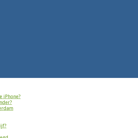
je iPhone?
onder?
terdam
jf?
legd