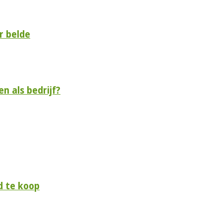
r belde
n als bedrijf?
d te koop