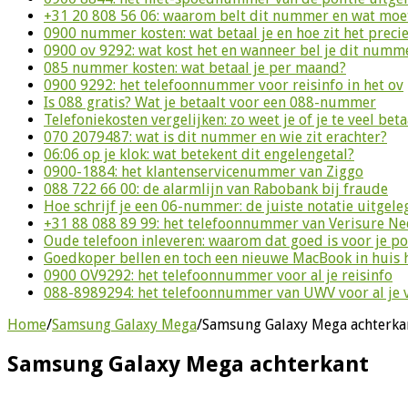
+31 20 808 56 06: waarom belt dit nummer en wat moet
0900 nummer kosten: wat betaal je en hoe zit het preci
0900 ov 9292: wat kost het en wanneer bel je dit numm
085 nummer kosten: wat betaal je per maand?
0900 9292: het telefoonnummer voor reisinfo in het ov
Is 088 gratis? Wat je betaalt voor een 088-nummer
Telefoniekosten vergelijken: zo weet je of je te veel beta
070 2079487: wat is dit nummer en wie zit erachter?
06:06 op je klok: wat betekent dit engelengetal?
0900-1884: het klantenservicenummer van Ziggo
088 722 66 00: de alarmlijn van Rabobank bij fraude
Hoe schrijf je een 06-nummer: de juiste notatie uitgele
+31 88 088 89 99: het telefoonnummer van Verisure N
Oude telefoon inleveren: waarom dat goed is voor je p
Goedkoper bellen en toch een nieuwe MacBook in huis 
0900 OV9292: het telefoonnummer voor al je reisinfo
088-8989294: het telefoonnummer van UWV voor al je 
Home
/
Samsung Galaxy Mega
/
Samsung Galaxy Mega achterka
Samsung Galaxy Mega achterkant