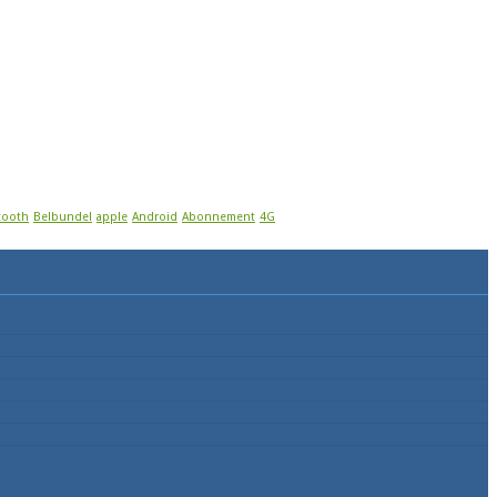
tooth
Belbundel
apple
Android
Abonnement
4G