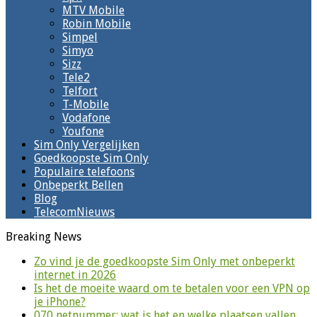
MTV Mobile
Robin Mobile
Simpel
Simyo
Sizz
Tele2
Telfort
T-Mobile
Vodafone
Youfone
Sim Only Vergelijken
Goedkoopste Sim Only
Populaire telefoons
Onbeperkt Bellen
Blog
TelecomNieuws
Breaking News
Zo vind je de goedkoopste Sim Only met onbeperkt
internet in 2026
Is het de moeite waard om te betalen voor een VPN op
je iPhone?
070 netnummer: wat is het en welke plaatsen vallen