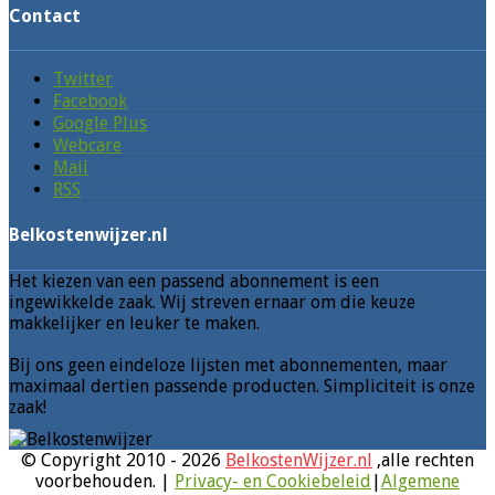
Contact
Twitter
Facebook
Google Plus
Webcare
Mail
RSS
Belkostenwijzer.nl
Het kiezen van een passend abonnement is een
ingewikkelde zaak. Wij streven ernaar om die keuze
makkelijker en leuker te maken.
Bij ons geen eindeloze lijsten met abonnementen, maar
maximaal dertien passende producten. Simpliciteit is onze
zaak!
© Copyright 2010 - 2026
BelkostenWijzer.nl
,alle rechten
voorbehouden. |
Privacy- en Cookiebeleid
|
Algemene