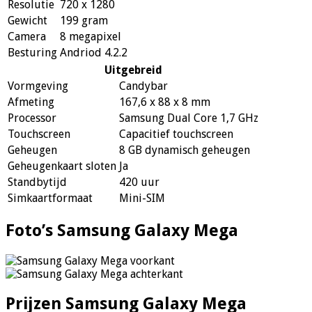
Resolutie
720 x 1280
Gewicht
199 gram
Camera
8 megapixel
Besturing
Andriod 4.2.2
Uitgebreid
Vormgeving
Candybar
Afmeting
167,6 x 88 x 8 mm
Processor
Samsung Dual Core 1,7 GHz
Touchscreen
Capacitief touchscreen
Geheugen
8 GB dynamisch geheugen
Geheugenkaart sloten
Ja
Standbytijd
420 uur
Simkaartformaat
Mini-SIM
Foto’s Samsung Galaxy Mega
Prijzen Samsung Galaxy Mega