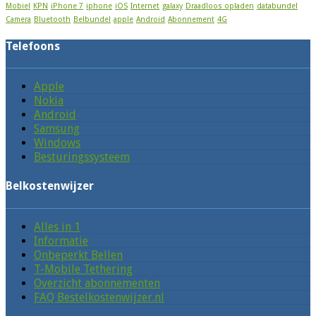
Mobiel
KPN
iPhone 7
iphone
iOS
Internet
galaxy
Draadloos opladen
databundel
Camera
Bluetooth
Belbundel
apple
Android
Abonnement
4G
Telefoons
Apple
Nokia
Android
Samsung
Windows
Besturingssysteem
Belkostenwijzer
Alles in 1
Informatie
Onbeperkt Bellen
T-Mobile Tethering
Overzicht abonnementen
FAQ Bestelkostenwijzer.nl