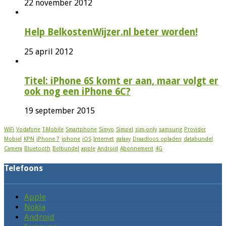
22 november 2012
Help BelkostenWijzer.nl beter worden!
25 april 2012
Titel: iPhone 6S komt er aan, maar volgt er
ook nog een iPhone 6C?
19 september 2015
WiFi
Vodafone
T-Mobile
Smartphone
Simyo
Simpel
sim-only
samsung
Provider
Mobiel
KPN
iPhone 7
iphone
iOS
Internet
galaxy
Draadloos opladen
databundel
Camera
Bluetooth
Belbundel
apple
Android
Abonnement
4G
Telefoons
Apple
Nokia
Android