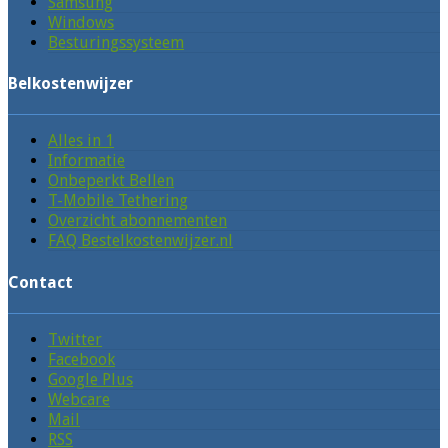
Samsung
Windows
Besturingssysteem
Belkostenwijzer
Alles in 1
Informatie
Onbeperkt Bellen
T-Mobile Tethering
Overzicht abonnementen
FAQ Bestelkostenwijzer.nl
Contact
Twitter
Facebook
Google Plus
Webcare
Mail
RSS