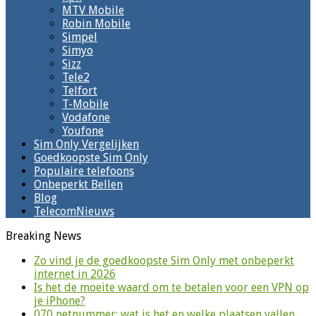
MTV Mobile
Robin Mobile
Simpel
Simyo
Sizz
Tele2
Telfort
T-Mobile
Vodafone
Youfone
Sim Only Vergelijken
Goedkoopste Sim Only
Populaire telefoons
Onbeperkt Bellen
Blog
TelecomNieuws
Breaking News
Zo vind je de goedkoopste Sim Only met onbeperkt
internet in 2026
Is het de moeite waard om te betalen voor een VPN op
je iPhone?
070 netnummer: wat is het en welke plaatsen vallen