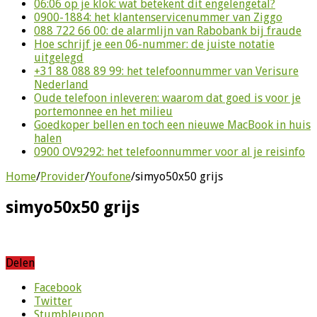
06:06 op je klok: wat betekent dit engelengetal?
0900-1884: het klantenservicenummer van Ziggo
088 722 66 00: de alarmlijn van Rabobank bij fraude
Hoe schrijf je een 06-nummer: de juiste notatie
uitgelegd
+31 88 088 89 99: het telefoonnummer van Verisure
Nederland
Oude telefoon inleveren: waarom dat goed is voor je
portemonnee en het milieu
Goedkoper bellen en toch een nieuwe MacBook in huis
halen
0900 OV9292: het telefoonnummer voor al je reisinfo
Home
/
Provider
/
Youfone
/
simyo50x50 grijs
simyo50x50 grijs
Delen
Facebook
Twitter
Stumbleupon