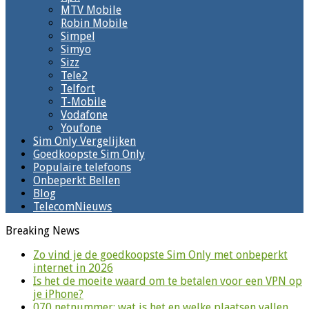
MTV Mobile
Robin Mobile
Simpel
Simyo
Sizz
Tele2
Telfort
T-Mobile
Vodafone
Youfone
Sim Only Vergelijken
Goedkoopste Sim Only
Populaire telefoons
Onbeperkt Bellen
Blog
TelecomNieuws
Breaking News
Zo vind je de goedkoopste Sim Only met onbeperkt
internet in 2026
Is het de moeite waard om te betalen voor een VPN op
je iPhone?
070 netnummer: wat is het en welke plaatsen vallen