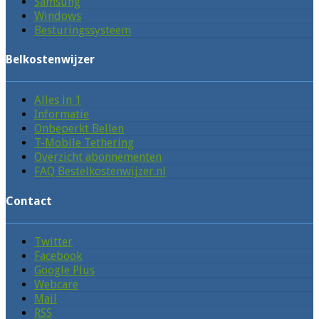
Samsung
Windows
Besturingssysteem
Belkostenwijzer
Alles in 1
Informatie
Onbeperkt Bellen
T-Mobile Tethering
Overzicht abonnementen
FAQ Bestelkostenwijzer.nl
Contact
Twitter
Facebook
Google Plus
Webcare
Mail
RSS