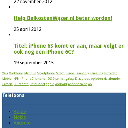
22 november 2012
Help BelkostenWijzer.nl beter worden!
25 april 2012
Titel: iPhone 6S komt er aan, maar volgt er
ook nog een iPhone 6C?
19 september 2015
WiFi
Vodafone
T-Mobile
Smartphone
Simyo
Simpel
sim-only
samsung
Provider
Mobiel
KPN
iPhone 7
iphone
iOS
Internet
galaxy
Draadloos opladen
databundel
Camera
Bluetooth
Belbundel
apple
Android
Abonnement
4G
Telefoons
Apple
Nokia
Android