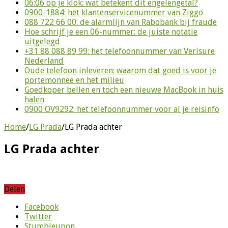
06:06 op je klok: wat betekent dit engelengetal?
0900-1884: het klantenservicenummer van Ziggo
088 722 66 00: de alarmlijn van Rabobank bij fraude
Hoe schrijf je een 06-nummer: de juiste notatie
uitgelegd
+31 88 088 89 99: het telefoonnummer van Verisure
Nederland
Oude telefoon inleveren: waarom dat goed is voor je
portemonnee en het milieu
Goedkoper bellen en toch een nieuwe MacBook in huis
halen
0900 OV9292: het telefoonnummer voor al je reisinfo
Home
/
LG Prada
/
LG Prada achter
LG Prada achter
Delen
Facebook
Twitter
Stumbleupon