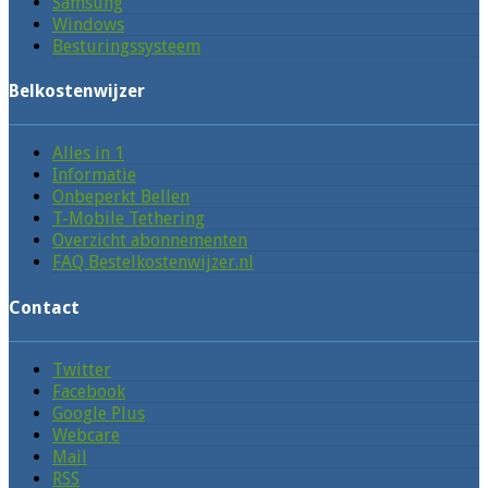
Samsung
Windows
Besturingssysteem
Belkostenwijzer
Alles in 1
Informatie
Onbeperkt Bellen
T-Mobile Tethering
Overzicht abonnementen
FAQ Bestelkostenwijzer.nl
Contact
Twitter
Facebook
Google Plus
Webcare
Mail
RSS