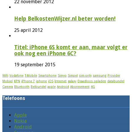
22 november 2012
Help BelkostenWijzer.nl beter worden!
25 april 2012
Titel: iPhone 6S komt er aan, maar volgt er
ook nog een iPhone 6C?
19 september 2015
WiFi
Vodafone
T-Mobile
Smartphone
Simyo
Simpel
sim-only
samsung
Provider
Mobiel
KPN
iPhone 7
iphone
iOS
Internet
galaxy
Draadloos opladen
databundel
Camera
Bluetooth
Belbundel
apple
Android
Abonnement
4G
Telefoons
Apple
Nokia
Android