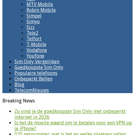
MTV Mobile
Robin Mobile
Simpel
Simyo
Sizz
Tele2
Telfort
T-Mobile
Vodafone
Youfone
Sim Only Vergelijken
Goedkoopste Sim Only
Populaire telefoons
Onbeperkt Bellen
Blog
TelecomNieuws
Breaking News
Zo vind je de goedkoopste Sim Only met onbeperkt
internet in 2026
Is het de moeite waard om te betalen voor een VPN op
je iPhone?
070 netnummer: wat is het en welke plaatsen vallen