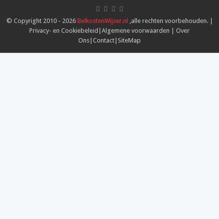
© Copyright 2010 - 2026
BelkostenWijzer.nl
,alle rechten voorbehouden. |
Privacy- en Cookiebeleid
|
Algemene voorwaarden
|
Over
Ons
|
Contact
|
SiteMap