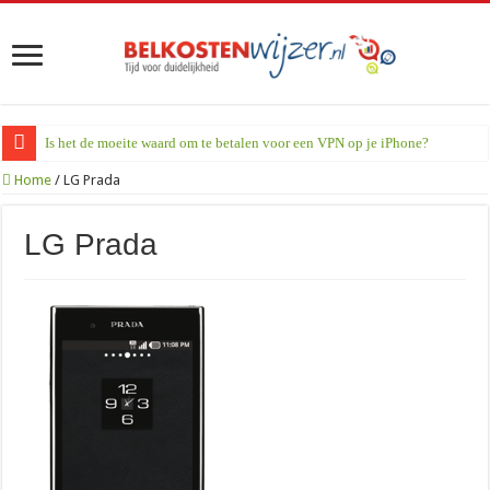
Is het de moeite waard om te betalen voor een VPN op je iPhone?
Home
/
LG Prada
LG Prada