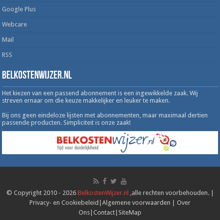
Google Plus
Webcare
Mail
RSS
Belkostenwijzer.nl
Het kiezen van een passend abonnement is een ingewikkelde zaak. Wij
streven ernaar om die keuze makkelijker en leuker te maken.
Bij ons geen eindeloze lijsten met abonnementen, maar maximaal dertien
passende producten. Simpliciteit is onze zaak!
© Copyright 2010 - 2026
BelkostenWijzer.nl
,alle rechten voorbehouden. |
Privacy- en Cookiebeleid
|
Algemene voorwaarden
|
Over
Ons
|
Contact
|
SiteMap