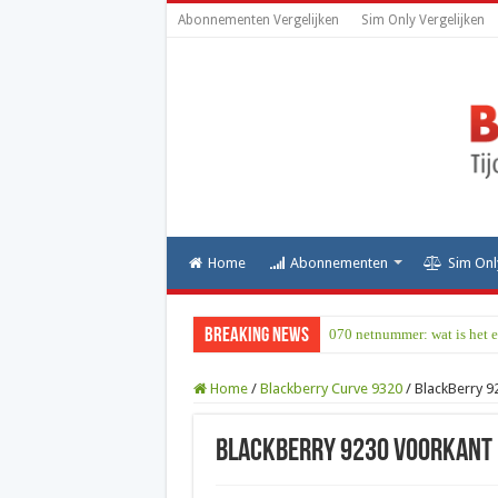
Abonnementen Vergelijken
Sim Only Vergelijken
Home
Abonnementen
Sim Onl
Breaking News
070 netnummer: wat is het e
Home
/
Blackberry Curve 9320
/
BlackBerry 9
BlackBerry 9230 voorkant