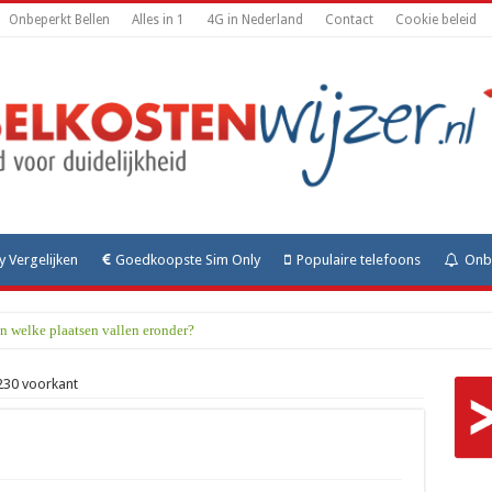
Onbeperkt Bellen
Alles in 1
4G in Nederland
Contact
Cookie beleid
y Vergelijken
Goedkoopste Sim Only
Populaire telefoons
Onbe
n welke plaatsen vallen eronder?
230 voorkant