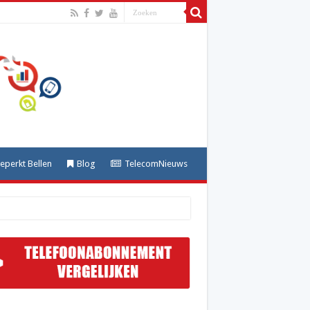
perkt Bellen
Blog
TelecomNieuws