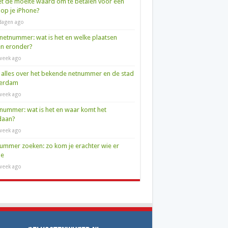
et de moeite waard om te betalen voor een
op je iPhone?
dagen ago
netnummer: wat is het en welke plaatsen
en eronder?
week ago
 alles over het bekende netnummer en de stad
terdam
week ago
nummer: wat is het en waar komt het
daan?
week ago
ummer zoeken: zo kom je erachter wie er
de
week ago