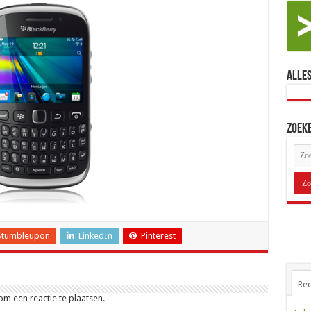
Alles
Zoek
Stumbleupon
LinkedIn
Pinterest
Rec
m een reactie te plaatsen.