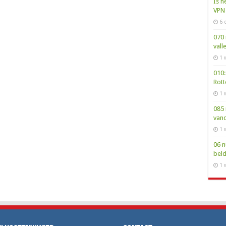
Is h
VPN 
6 
070 
vall
1 
010:
Rot
1 
085 
van
1 
06 n
bel
1 