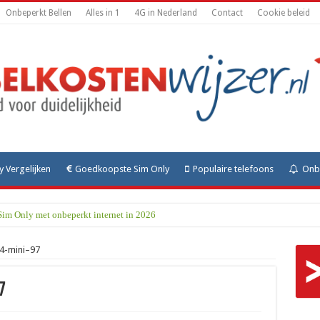
Onbeperkt Bellen
Alles in 1
4G in Nederland
Contact
Cookie beleid
y Vergelijken
Goedkoopste Sim Only
Populaire telefoons
Onbe
Sim Only met onbeperkt internet in 2026
4-mini–97
7