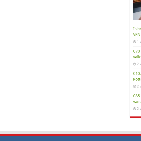
Is h
VPN 
1 
070 
vall
2 
010:
Rot
2 
085 
van
2 