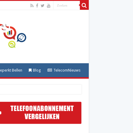
perkt Bellen
Blog
TelecomNieuws