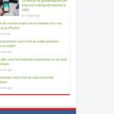
Zo vind je de goedkoopste Sim
Only met onbeperkt internet in
2026
2 dagen ago
et de moeite waard om te betalen voor een
op je iPhone?
week ago
netnummer: wat is het en welke plaatsen
en eronder?
weken ago
 alles over het bekende netnummer en de stad
terdam
weken ago
nummer: wat is het en waar komt het
daan?
weken ago