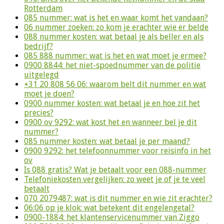
Rotterdam
085 nummer: wat is het en waar komt het vandaan?
06 nummer zoeken: zo kom je erachter wie er belde
088 nummer kosten: wat betaal je als beller en als
bedrijf?
085 888 nummer: wat is het en wat moet je ermee?
0900 8844: het niet-spoednummer van de politie
uitgelegd
+31 20 808 56 06: waarom belt dit nummer en wat
moet je doen?
0900 nummer kosten: wat betaal je en hoe zit het
precies?
0900 ov 9292: wat kost het en wanneer bel je dit
nummer?
085 nummer kosten: wat betaal je per maand?
0900 9292: het telefoonnummer voor reisinfo in het
ov
Is 088 gratis? Wat je betaalt voor een 088-nummer
Telefoniekosten vergelijken: zo weet je of je te veel
betaalt
070 2079487: wat is dit nummer en wie zit erachter?
06:06 op je klok: wat betekent dit engelengetal?
0900-1884: het klantenservicenummer van Ziggo