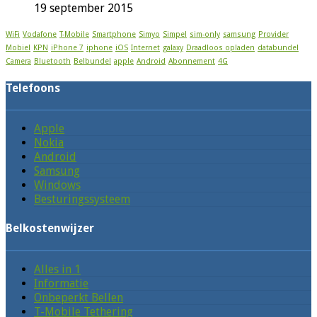
19 september 2015
WiFi
Vodafone
T-Mobile
Smartphone
Simyo
Simpel
sim-only
samsung
Provider
Mobiel
KPN
iPhone 7
iphone
iOS
Internet
galaxy
Draadloos opladen
databundel
Camera
Bluetooth
Belbundel
apple
Android
Abonnement
4G
Telefoons
Apple
Nokia
Android
Samsung
Windows
Besturingssysteem
Belkostenwijzer
Alles in 1
Informatie
Onbeperkt Bellen
T-Mobile Tethering