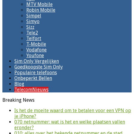
MTV Mobile
Robin Mobile
Simpel
Simyo
Sizz
Tele2
Telfort
T-Mobile
Vodafone
Youfone
Sim Only Vergelijken
Goedkoopste Sim Only
Populaire telefoons
Onbeperkt Bellen
Blog
TelecomNieuws
Breaking News
Is het de moeite waard om te betalen voor een VPN op
je iPhone?
070 netnummer: wat is het en welke plaatsen vallen
eronder?
010: alles over het bekende netnummer en de stad