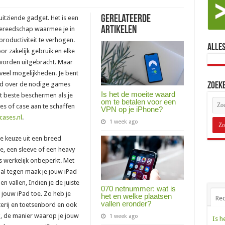
Gerelateerde
itziende gadget. Het is een
Artikelen
gereedschap waarmee je in
roductiviteit te verhogen.
Alles
r zakelijk gebruik en elke
worden uitgebracht. Maar
 veel mogelijkheden. Je bent
tijd over de nodige games
Zoek
Is het de moeite waard
t beste beschermen als je
om te betalen voor een
s of case aan te schaffen
VPN op je iPhone?
cases.nl
.
1 week ago
e keuze uit een breed
e, een sleeve of een heavy
s werkelijk onbeperkt. Met
al tegen maak je jouw iPad
n vallen, Indien je de juiste
070 netnummer: wat is
n jouw iPad toe. Zo heb je
het en welke plaatsen
Rec
vallen eronder?
erij en toetsenbord en ook
, de manier waarop je jouw
1 week ago
Is h