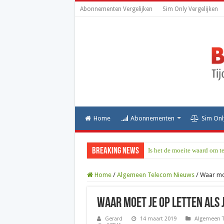
Abonnementen Vergelijken
Sim Only Vergelijken
Home
Abonnementen
Sim Onl
Breaking News
Is het de moeite waard om t
Home
/
Algemeen Telecom Nieuws
/
Waar moe
Waar moet je op letten als 
Gerard
14 maart 2019
Algemeen 