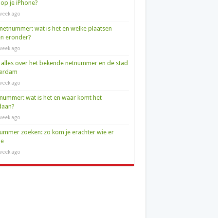
op je iPhone?
week ago
netnummer: wat is het en welke plaatsen
en eronder?
week ago
 alles over het bekende netnummer en de stad
terdam
week ago
nummer: wat is het en waar komt het
daan?
week ago
ummer zoeken: zo kom je erachter wie er
de
week ago