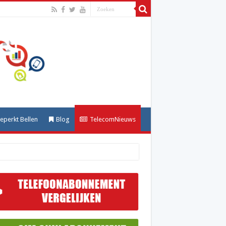
perkt Bellen
Blog
TelecomNieuws