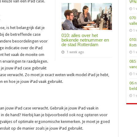
e keuze van een iPad case.
VPN 
1 
k
070 
vall
e, is het belangrijk dat je
1 
bij de betreffende case
010: alles over het
bekende netnummer en
010:
e andere beoordelingen voor
de stad Rotterdam
Rot
ge indicatie over de iPad
1 week ago
1 
ont het vaak de moeite om
 ervaringen te raadplegen.
085 
van
 je jouw iPad case gebruikt
1 
se verwacht. Zo moet je exact weten welk model iPad je hebt,
n en hoe je jouw iPad vaak gebruikt.
06 n
bel
1 
van jouw iPad case verwacht. Gebruik je jouw iPad vaak in
 in de hand? Hierbij kan je bijvoorbeeld ook nog opteren voor
ergvakjes of optimale ergonomische kenmerken. Je moet je goed
ansluit op de manier zoals je jouw iPad gebruikt.