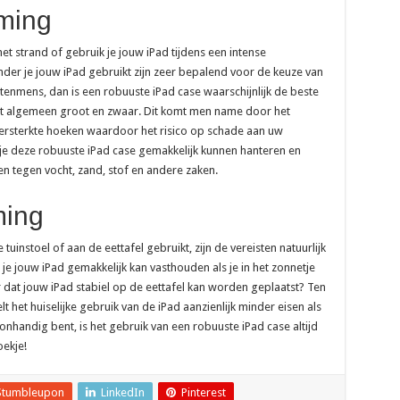
ming
t strand of gebruik je jouw iPad tijdens een intense
r je jouw iPad gebruikt zijn zeer bepalend voor de keuze van
uitenmens, dan is een robuuste iPad case waarschijnlijk de beste
het algemeen groot en zwaar. Dit komt men name door het
versterkte hoeken waardoor het risico op schade aan uw
 je deze robuuste iPad case gemakkelijk kunnen hanteren en
 tegen vocht, zand, stof en andere zaken.
ming
 tuinstoel of aan de eettafel gebruikt, zijn de vereisten natuurlijk
 je jouw iPad gemakkelijk kan vasthouden als je in het zonnetje
or dat jouw iPad stabiel op de eettafel kan worden geplaatst? Ten
elt het huiselijke gebruik van de iPad aanzienlijk minder eisen als
onhandig bent, is het gebruik van een robuuste iPad case altijd
oekje!
Stumbleupon
LinkedIn
Pinterest