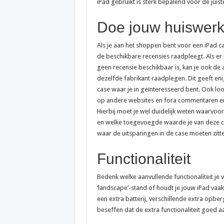
iPad gebruikt is sterk bepalend voor de juist
Doe jouw huiswer
Als je aan het shoppen bent voor een iPad cas
de beschikbare recensies raadpleegt. Als er 
geen recensie beschikbaar is, kan je ook d
dezelfde fabrikant raadplegen. Dit geeft eni
case waar je in geïnteresseerd bent. Ook lo
op andere websites en fora commentaren en
Hierbij moet je wel duidelijk weten waarvoor
en welke toegevoegde waarde je van deze ca
waar de uitsparingen in de case moeten zitte
Functionaliteit
Bedenk welke aanvullende functionaliteit je 
‘landscape’-stand of houdt je jouw iPad vaak
een extra batterij, verschillende extra opb
beseffen dat de extra functionaliteit goed a