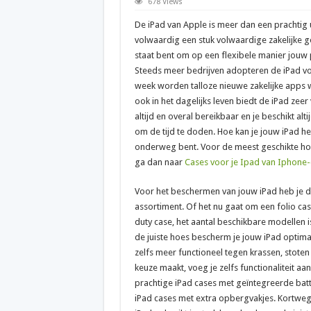
678 Views
De iPad van Apple is meer dan een prachtig u
volwaardig een stuk volwaardige zakelijke 
staat bent om op een flexibele manier jouw p
Steeds meer bedrijven adopteren de iPad voo
week worden talloze nieuwe zakelijke apps 
ook in het dagelijks leven biedt de iPad zeer
altijd en overal bereikbaar en je beschikt al
om de tijd te doden. Hoe kan je jouw iPad he
onderweg bent. Voor de meest geschikte hoe
ga dan naar
Cases voor je Ipad van Iphone-
Voor het beschermen van jouw iPad heb je d
assortiment. Of het nu gaat om een folio cas
duty case, het aantal beschikbare modellen i
de juiste hoes bescherm je jouw iPad optima
zelfs meer functioneel tegen krassen, stoten e
keuze maakt, voeg je zelfs functionaliteit aa
prachtige iPad cases met geïntegreerde batt
iPad cases met extra opbergvakjes. Kortweg