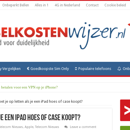
Onbeperkt Bellen
Alles in 1
4G in Nederland
Contact
Cookie beleid
y Vergelijken
Goedkoopste Sim Only
Populaire telefoons
Onbe
e betalen voor een VPN op je iPhone?
t je op letten als je een iPad hoes of case koopt?
je een iPad hoes of case koopt?
Telecom Nieuws
,
Apple
,
Telecom Nieuws
Leave a comment