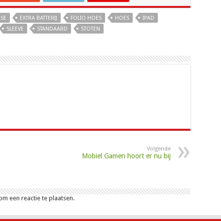
SE
EXTRA BATTERIJ
FOLIO HOES
HOES
IPAD
SLEEVE
STANDAARD
STOTEN
Volgende
Mobiel Gamen hoort er nu bij
m een reactie te plaatsen.