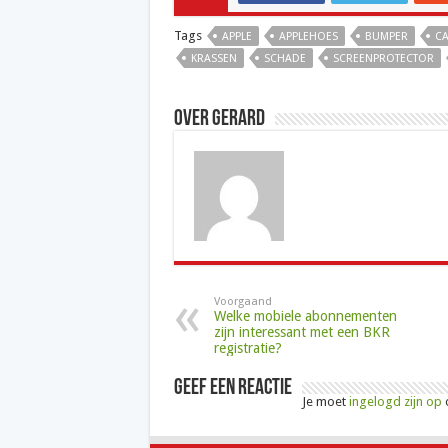
Tags
APPLE
APPLEHOES
BUMPER
CA
KRASSEN
SCHADE
SCREENPROTECTOR
Over Gerard
Voorgaand
Welke mobiele abonnementen
zijn interessant met een BKR
registratie?
Geef een reactie
Je moet
ingelogd zijn op
o