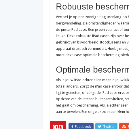
Robuuste bescher
Vertoef je op een zonnige dag urenlang op he
bergwandeling. De omstandigheden waaronde
de juiste iPad case. Ben je een zeer actief b
keuze. Deze robuuste iPad cases zijn over 
gebruikt van bijvoorbeeld stootkussens en 
apparaat drastisch vermindert. Hierbij moet
moet deze case optimale bescherming bieden
Optimale bescher
Als je jouw iPad echter allen maar in jouw luie
totaal anders. Zorgt de iPad case ervoor dat
ligt te genieten, of zorgt de iPad case ervo
opzichte van de intense buitenactiviteiten, st
het gaat om bescherming. Als je echter zeer 
aan te bevelen. Een ongeluk zit in een klein h
Facebook
Twitter
Delen