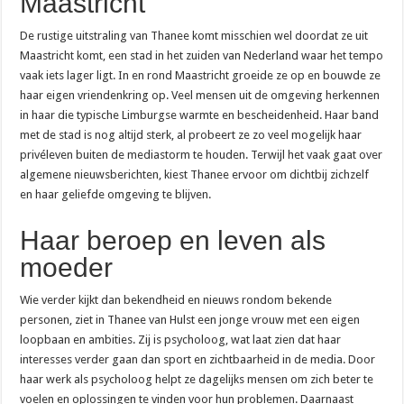
Maastricht
Goedkoper bellen en toch een nieuwe MacBook in huis halen
0900 OV9292: het telefoonnummer voor al je reisinfo
De rustige uitstraling van Thanee komt misschien wel doordat ze uit
Maastricht komt, een stad in het zuiden van Nederland waar het tempo
vaak iets lager ligt. In en rond Maastricht groeide ze op en bouwde ze
haar eigen vriendenkring op. Veel mensen uit de omgeving herkennen
in haar die typische Limburgse warmte en bescheidenheid. Haar band
met de stad is nog altijd sterk, al probeert ze zo veel mogelijk haar
privéleven buiten de mediastorm te houden. Terwijl het vaak gaat over
algemene nieuwsberichten, kiest Thanee ervoor om dichtbij zichzelf
en haar geliefde omgeving te blijven.
Haar beroep en leven als
moeder
Wie verder kijkt dan bekendheid en nieuws rondom bekende
personen, ziet in Thanee van Hulst een jonge vrouw met een eigen
loopbaan en ambities. Zij is psycholoog, wat laat zien dat haar
interesses verder gaan dan sport en zichtbaarheid in de media. Door
haar werk als psycholoog helpt ze dagelijks mensen om zich beter te
voelen en oplossingen te vinden voor hun problemen. Daarnaast