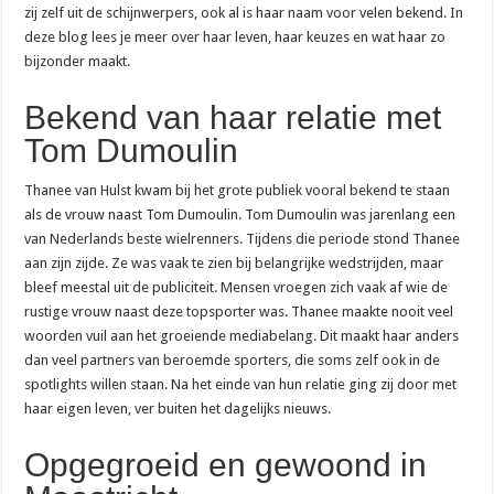
+31 20 808 56 06: waarom belt dit nummer en wat moet je doen?
zij zelf uit de schijnwerpers, ook al is haar naam voor velen bekend. In
deze blog lees je meer over haar leven, haar keuzes en wat haar zo
0900 nummer kosten: wat betaal je en hoe zit het precies?
bijzonder maakt.
0900 ov 9292: wat kost het en wanneer bel je dit nummer?
Bekend van haar relatie met
085 nummer kosten: wat betaal je per maand?
Tom Dumoulin
0900 9292: het telefoonnummer voor reisinfo in het ov
Is 088 gratis? Wat je betaalt voor een 088-nummer
Thanee van Hulst kwam bij het grote publiek vooral bekend te staan
Telefoniekosten vergelijken: zo weet je of je te veel betaalt
als de vrouw naast Tom Dumoulin. Tom Dumoulin was jarenlang een
van Nederlands beste wielrenners. Tijdens die periode stond Thanee
070 2079487: wat is dit nummer en wie zit erachter?
aan zijn zijde. Ze was vaak te zien bij belangrijke wedstrijden, maar
06:06 op je klok: wat betekent dit engelengetal?
bleef meestal uit de publiciteit. Mensen vroegen zich vaak af wie de
rustige vrouw naast deze topsporter was. Thanee maakte nooit veel
0900-1884: het klantenservicenummer van Ziggo
woorden vuil aan het groeiende mediabelang. Dit maakt haar anders
088 722 66 00: de alarmlijn van Rabobank bij fraude
dan veel partners van beroemde sporters, die soms zelf ook in de
spotlights willen staan. Na het einde van hun relatie ging zij door met
Hoe schrijf je een 06-nummer: de juiste notatie uitgelegd
haar eigen leven, ver buiten het dagelijks nieuws.
+31 88 088 89 99: het telefoonnummer van Verisure Nederland
Opgegroeid en gewoond in
Oude telefoon inleveren: waarom dat goed is voor je portemonnee en het milieu