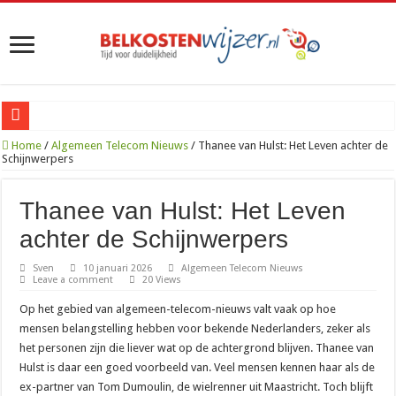
Zo vind je de goedkoopste Sim Only met onbeperkt internet in 2026
Home
/
Algemeen Telecom Nieuws
/
Thanee van Hulst: Het Leven achter de
Schijnwerpers
Is het de moeite waard om te betalen voor een VPN op je iPhone?
070 netnummer: wat is het en welke plaatsen vallen eronder?
Thanee van Hulst: Het Leven
010: alles over het bekende netnummer en de stad Rotterdam
achter de Schijnwerpers
085 nummer: wat is het en waar komt het vandaan?
Sven
10 januari 2026
Algemeen Telecom Nieuws
Leave a comment
20 Views
06 nummer zoeken: zo kom je erachter wie er belde
Op het gebied van algemeen-telecom-nieuws valt vaak op hoe
088 nummer kosten: wat betaal je als beller en als bedrijf?
mensen belangstelling hebben voor bekende Nederlanders, zeker als
085 888 nummer: wat is het en wat moet je ermee?
het personen zijn die liever wat op de achtergrond blijven. Thanee van
Hulst is daar een goed voorbeeld van. Veel mensen kennen haar als de
0900 8844: het niet-spoednummer van de politie uitgelegd
ex-partner van Tom Dumoulin, de wielrenner uit Maastricht. Toch blijft